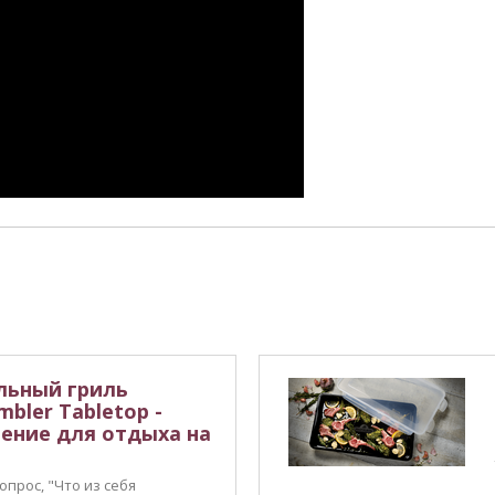
льный гриль
mbler Tabletop -
ение для отдыха на
прос, "Что из себя