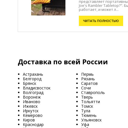
представляет портативны
Joe's Rambler Tabletop?". 
работает, и может л...
ЧИТАТЬ ПОЛНОСТЬЮ
Доставка по всей России
Астрахань
Пермь
Белгород
Рязань
Брянск
Саратов
Владисвосток
Сочи
Волгоград
Ставрополь
Воронеж
Тверь
Иваново
Тольятти
Ижевск
Томск
Иркутск
Тула
Кемерово
Тюмень
Киров
Ульяновск
Краснодар
Уфа