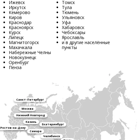
Ижевск
Томск
Иркутск
Тула
Кемерово
Тюмень
Киров
Ульяновск
Краснодар
Уфа
Красноярск
Хабаровск
Курск
Чебоксары
Липецк
Ярославль
Магнитогорск
и в другие населённые
Махачкала
пункты
Набережные Челны
Новокузнецк
Оренбург
Пенза
Санкт-Петербург
Москва
Нижний Новгород
Казань
Екатеринбург
Ростов-на-Дону
Самара
Челябинск