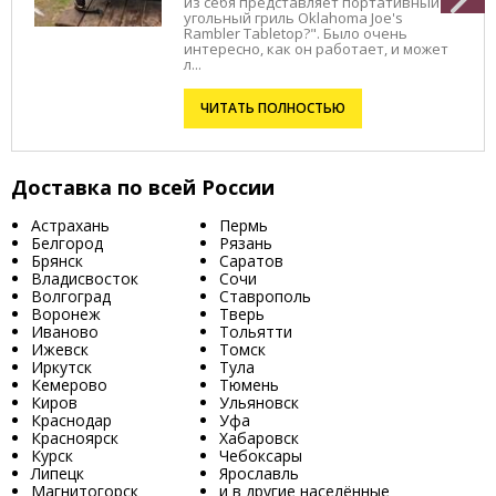
из себя представляет портативный
угольный гриль Oklahoma Joe's
Rambler Tabletop?". Было очень
интересно, как он работает, и может
л...
ЧИТАТЬ ПОЛНОСТЬЮ
Доставка по всей России
Астрахань
Пермь
Белгород
Рязань
Брянск
Саратов
Владисвосток
Сочи
Волгоград
Ставрополь
Воронеж
Тверь
Иваново
Тольятти
Ижевск
Томск
Иркутск
Тула
Кемерово
Тюмень
Киров
Ульяновск
Краснодар
Уфа
Красноярск
Хабаровск
Курск
Чебоксары
Липецк
Ярославль
Магнитогорск
и в другие населённые