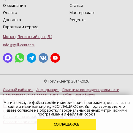
О компании
Статьи
Оплата
Мастер-класс
Доставка
Рецепты
Гарантия и сервис
Москва, Ленинский пр-т., 54
info@grill-center.ru
© Гриль-Центр 2014-2026
Личный кабинет
Информация
Политика конфиденциальности
Пользовательское соглашение
Публичная оферта
Использование метрических данных
Согласие на рассылку
Мы используем файлы cookie и метрические программы, оставаясь на
Персональные данные (Купить в 1 клик)
сайте и нажимая кнопку «СОГЛАШАЮСЬ», Вы подтверждаете, что
даете
согласие
на обработку персональных данных метрическими
Согласие на рекламную рассылку
программами и файлами cookie
Согласие на обработку данных при регистрации
Согласие при оставлении отзыва
СОГЛАШАЮСЬ