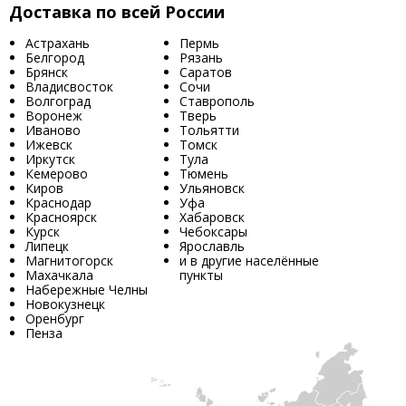
Доставка по всей России
Астрахань
Пермь
Белгород
Рязань
Брянск
Саратов
Владисвосток
Сочи
Волгоград
Ставрополь
Воронеж
Тверь
Иваново
Тольятти
Ижевск
Томск
Иркутск
Тула
Кемерово
Тюмень
Киров
Ульяновск
Краснодар
Уфа
Красноярск
Хабаровск
Курск
Чебоксары
Липецк
Ярославль
Магнитогорск
и в другие населённые
Махачкала
пункты
Набережные Челны
Новокузнецк
Оренбург
Пенза