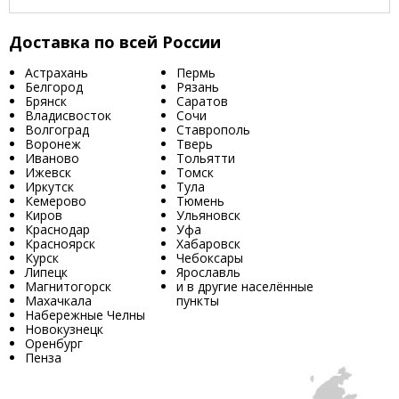
Доставка по всей России
Астрахань
Пермь
Белгород
Рязань
Брянск
Саратов
Владисвосток
Сочи
Волгоград
Ставрополь
Воронеж
Тверь
Иваново
Тольятти
Ижевск
Томск
Иркутск
Тула
Кемерово
Тюмень
Киров
Ульяновск
Краснодар
Уфа
Красноярск
Хабаровск
Курск
Чебоксары
Липецк
Ярославль
Магнитогорск
и в другие населённые
Махачкала
пункты
Набережные Челны
Новокузнецк
Оренбург
Пенза