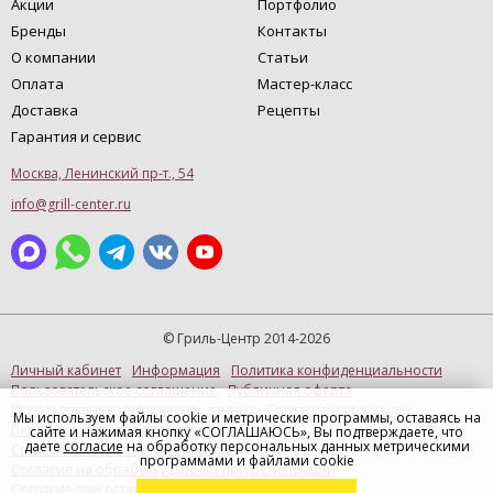
Акции
Портфолио
Бренды
Контакты
О компании
Статьи
Оплата
Мастер-класс
Доставка
Рецепты
Гарантия и сервис
Москва, Ленинский пр-т., 54
info@grill-center.ru
© Гриль-Центр 2014-2026
Личный кабинет
Информация
Политика конфиденциальности
Пользовательское соглашение
Публичная оферта
Использование метрических данных
Согласие на рассылку
Мы используем файлы cookie и метрические программы, оставаясь на
Персональные данные (Купить в 1 клик)
сайте и нажимая кнопку «СОГЛАШАЮСЬ», Вы подтверждаете, что
даете
согласие
на обработку персональных данных метрическими
Согласие на рекламную рассылку
программами и файлами cookie
Согласие на обработку данных при регистрации
Согласие при оставлении отзыва