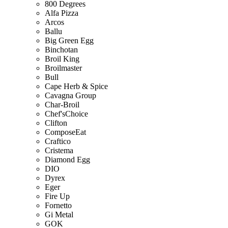
800 Degrees
Alfa Pizza
Arcos
Ballu
Big Green Egg
Binchotan
Broil King
Broilmaster
Bull
Cape Herb & Spice
Cavagna Group
Char-Broil
Chef'sChoice
Clifton
ComposeEat
Craftico
Cristema
Diamond Egg
DIO
Dyrex
Eger
Fire Up
Fornetto
Gi Metal
GOK