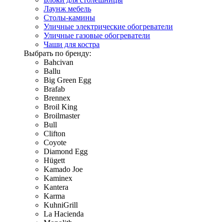
Лаунж мебель
Столы-камины
Уличные электрические обогреватели
Уличные газовые обогреватели
Чаши для костра
Выбрать по бренду:
Bahcivan
Ballu
Big Green Egg
Brafab
Brennex
Broil King
Broilmaster
Bull
Clifton
Coyote
Diamond Egg
Hügett
Kamado Joe
Kaminex
Kantera
Karma
KuhniGrill
La Hacienda