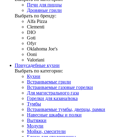
Печи для пиццы
Дровяные грили
Выбрать по бренду:
Alfa Pizza
Clementi
DIO
Goti
Ofyr
Oklahoma Joe's
Ooni
Valoriani
Приусадебные кухни
Выбрать по категории:
Кухни
Встраиваемые грили
Встраиваемые газовые горелки
Для магистрального газа
Горелки для казана/вока
Тумбы
Встраиваемые тумбы, дверцы, рамки
Навесные шкафы и полки
Вытяжки
Модули
Мойки, смесители
Блоки для столешницы