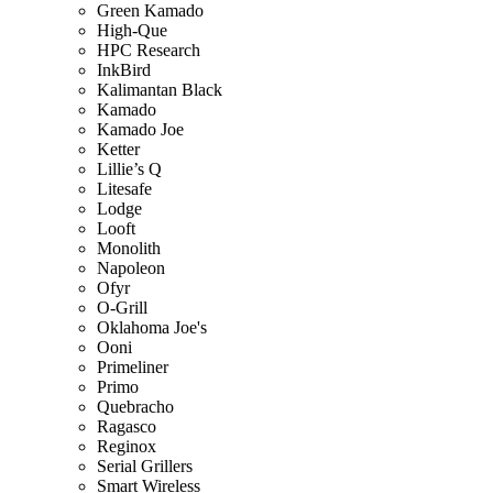
Green Kamado
High-Que
HPC Research
InkBird
Kalimantan Black
Kamado
Kamado Joe
Ketter
Lillie’s Q
Litesafe
Lodge
Looft
Monolith
Napoleon
Ofyr
O-Grill
Oklahoma Joe's
Ooni
Primeliner
Primo
Quebracho
Ragasco
Reginox
Serial Grillers
Smart Wireless