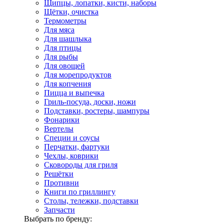
Щипцы, лопатки, кисти, наборы
Щётки, очистка
Термометры
Для мяса
Для шашлыка
Для птицы
Для рыбы
Для овощей
Для морепродуктов
Для копчения
Пицца и выпечка
Гриль-посуда, доски, ножи
Подставки, ростеры, шампуры
Фонарики
Вертелы
Специи и соусы
Перчатки, фартуки
Чехлы, коврики
Сковороды для гриля
Решётки
Противни
Книги по гриллингу
Столы, тележки, подставки
Запчасти
Выбрать по бренду: