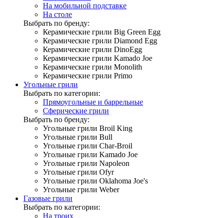
На мобильной подставке
На столе
Выбрать по бренду:
Керамические грили Big Green Egg
Керамические грили Diamond Egg
Керамические грили DinoEgg
Керамические грили Kamado Joe
Керамические грили Monolith
Керамические грили Primo
Угольные грили
Выбрать по категории:
Прямоугольные и баррельные
Сферические грили
Выбрать по бренду:
Угольные грили Broil King
Угольные грили Bull
Угольные грили Char-Broil
Угольные грили Kamado Joe
Угольные грили Napoleon
Угольные грили Ofyr
Угольные грили Oklahoma Joe's
Угольные грили Weber
Газовые грили
Выбрать по категории:
На троих