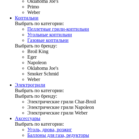
Oklahoma Joe's
Primo
Weber
Коптильни
Выбрать по категории:
Пеллетные грили-коптильни
Угольные коптильни
Газовые коптильни
Выбрать по бренду:
Broil King
Eger
Napoleon
Oklahoma Joe's
Smoker Schmid
Weber
Электрогрили
Выбрать по категории:
Выбрать по бренду:
Электрические грили Char-Broil
Электрические грили Napoleon
Электрические грили Weber
Аксессуары
Выбрать по категории:
Уголь, дрова, розжиг
Баллоны для газа, редукторы