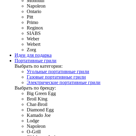
Monolith
Napoleon
Ontario
Pitt
Primo
Reginox
SIABS
Weber
Webert
Zorg
Идеи для подарка
Портативные грили
Выбрать по категории:
Угольные портативные грили
Газовые портативные грили
Электрические портативные грили
Выбрать по бренду:
Big Green Egg
Broil King
Char-Broil
Diamond Egg
Kamado Joe
Lodge
Napoleon
O-Grill