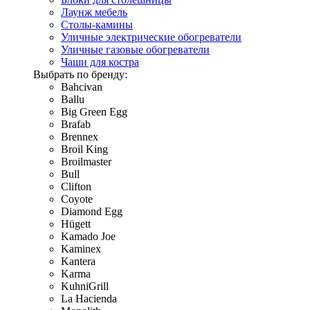
Лаунж мебель
Столы-камины
Уличные электрические обогреватели
Уличные газовые обогреватели
Чаши для костра
Выбрать по бренду:
Bahcivan
Ballu
Big Green Egg
Brafab
Brennex
Broil King
Broilmaster
Bull
Clifton
Coyote
Diamond Egg
Hügett
Kamado Joe
Kaminex
Kantera
Karma
KuhniGrill
La Hacienda