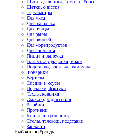
Щипцы, лопатки, кисти, наборы
Щётки, очистка
Термометры
Для мяса
Для шашлыка
Для птицы
Для рыбы
Для овощей
Для морепродуктов
Для копчения
Пицца и выпечка
Гриль-посуда, доски, ножи
Подставки, ростеры, шампуры
Фонарики
Вертелы
Специи и соусы
Перчатки, фартуки
Чехлы, коврики
Сковороды для гриля
Решётки
Противни
Книги по гриллингу
Столы, тележки, подставки
Запчасти
Выбрать по бренду: