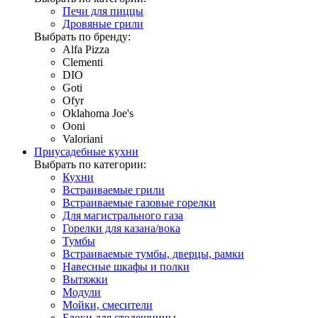
Печи для пиццы
Дровяные грили
Выбрать по бренду:
Alfa Pizza
Clementi
DIO
Goti
Ofyr
Oklahoma Joe's
Ooni
Valoriani
Приусадебные кухни
Выбрать по категории:
Кухни
Встраиваемые грили
Встраиваемые газовые горелки
Для магистрального газа
Горелки для казана/вока
Тумбы
Встраиваемые тумбы, дверцы, рамки
Навесные шкафы и полки
Вытяжки
Модули
Мойки, смесители
Блоки для столешницы