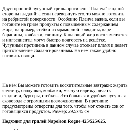
Двусторонний чугунный гриль-противень "Планча" с одной
стороны гладкий; а если перевернуть его, то можно готовить
на ребристой поверхности. Особенно Планча важна, если вы
готовите на гриле продукты с повышенным содержанием
жира, например, стейки из мраморной говядины, каре
баранины, колбаски, свинину. Капающий жир воспламеняется
и ингредиенты могут быстро подгореть на решётке.
Чугунный противень в данном случае отсекает пламя и делает
приготовление сбалансированным. На нём также удобно
готовить овощи.
На нём Вы можете готовить восхитительные завтраки: жарить
яичницу, оладушки, колбаски, мясную нарезку; делать
сэндвичи, бургеры, стейки... Это большая и удобная чугунная
сковорода с огромными возможностями. В противне
предусмотрены отверстия для того, чтобы мог стекать сок от
готовящихся продуктов. Размер: 29.5х45 см.
Подходит для грилей Napoleon Rogue-425/525/625.