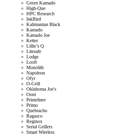
Green Kamado
High-Que
HPC Research
InkBird
Kalimantan Black
Kamado
Kamado Joe
Ketter
Lillie’s Q
Litesafe
Lodge
Looft
Monolith
Napoleon
Ofyr
O-Grill
Oklahoma Joe's
Ooni
Primeliner
Primo
Quebracho
Ragasco
Reginox
Serial Grillers
Smart Wireless