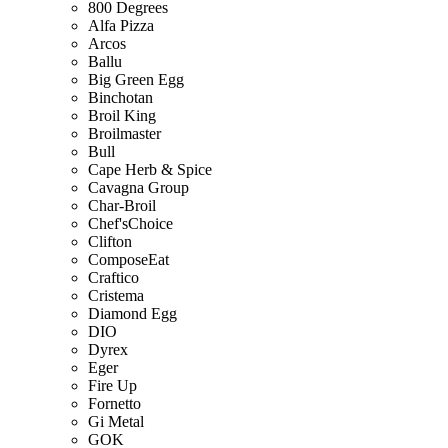
800 Degrees
Alfa Pizza
Arcos
Ballu
Big Green Egg
Binchotan
Broil King
Broilmaster
Bull
Cape Herb & Spice
Cavagna Group
Char-Broil
Chef'sChoice
Clifton
ComposeEat
Craftico
Cristema
Diamond Egg
DIO
Dyrex
Eger
Fire Up
Fornetto
Gi Metal
GOK