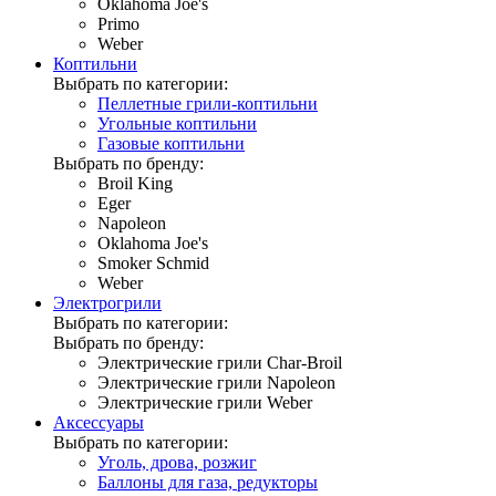
Oklahoma Joe's
Primo
Weber
Коптильни
Выбрать по категории:
Пеллетные грили-коптильни
Угольные коптильни
Газовые коптильни
Выбрать по бренду:
Broil King
Eger
Napoleon
Oklahoma Joe's
Smoker Schmid
Weber
Электрогрили
Выбрать по категории:
Выбрать по бренду:
Электрические грили Char-Broil
Электрические грили Napoleon
Электрические грили Weber
Аксессуары
Выбрать по категории:
Уголь, дрова, розжиг
Баллоны для газа, редукторы