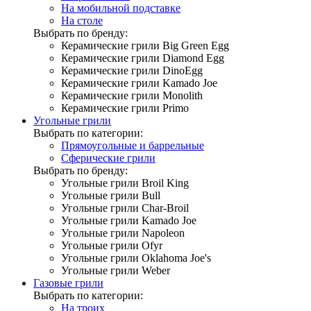
На мобильной подставке
На столе
Выбрать по бренду:
Керамические грили Big Green Egg
Керамические грили Diamond Egg
Керамические грили DinoEgg
Керамические грили Kamado Joe
Керамические грили Monolith
Керамические грили Primo
Угольные грили
Выбрать по категории:
Прямоугольные и баррельные
Сферические грили
Выбрать по бренду:
Угольные грили Broil King
Угольные грили Bull
Угольные грили Char-Broil
Угольные грили Kamado Joe
Угольные грили Napoleon
Угольные грили Ofyr
Угольные грили Oklahoma Joe's
Угольные грили Weber
Газовые грили
Выбрать по категории:
На троих