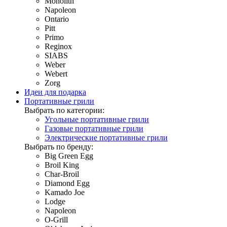
Monolith
Napoleon
Ontario
Pitt
Primo
Reginox
SIABS
Weber
Webert
Zorg
Идеи для подарка
Портативные грили
Выбрать по категории:
Угольные портативные грили
Газовые портативные грили
Электрические портативные грили
Выбрать по бренду:
Big Green Egg
Broil King
Char-Broil
Diamond Egg
Kamado Joe
Lodge
Napoleon
O-Grill