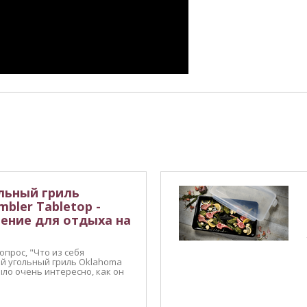
льный гриль
mbler Tabletop -
ение для отдыха на
прос, "Что из себя
й угольный гриль Oklahoma
Было очень интересно, как он