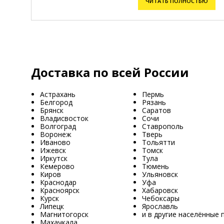
ЧИТАТЬ ПОЛНОСТЬЮ
Доставка по всей России
Астрахань
Пермь
Белгород
Рязань
Брянск
Саратов
Владисвосток
Сочи
Волгоград
Ставрополь
Воронеж
Тверь
Иваново
Тольятти
Ижевск
Томск
Иркутск
Тула
Кемерово
Тюмень
Киров
Ульяновск
Краснодар
Уфа
Красноярск
Хабаровск
Курск
Чебоксары
Липецк
Ярославль
Магнитогорск
и в другие населённые 
Махачкала