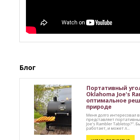
Блог
Портативный уго
Oklahoma Joe's Ra
оптимальное реш
природе
Меня долго интересовал во
представляет портативны
Joe's Rambler Tabletop?". 
работает, и может л...