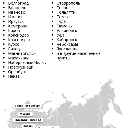
Волгоград
Ставрополь
Воронеж
Тверь
Иваново
Тольятти
Ижевск
Томск
Иркутск
Тула
Кемерово
Тюмень
Киров
Ульяновск
Краснодар
Уфа
Красноярск
Хабаровск
Курск
Чебоксары
Липецк
Ярославль
Магнитогорск
и в другие населённые
Махачкала
пункты
Набережные Челны
Новокузнецк
Оренбург
Пенза
Санкт-Петербург
Москва
Нижний Новгород
Казань