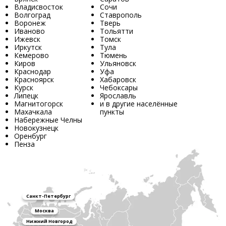
Владисвосток
Сочи
Волгоград
Ставрополь
Воронеж
Тверь
Иваново
Тольятти
Ижевск
Томск
Иркутск
Тула
Кемерово
Тюмень
Киров
Ульяновск
Краснодар
Уфа
Красноярск
Хабаровск
Курск
Чебоксары
Липецк
Ярославль
Магнитогорск
и в другие населённые
Махачкала
пункты
Набережные Челны
Новокузнецк
Оренбург
Пенза
Санкт-Петербург
Москва
Нижний Новгород