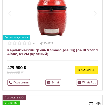
Бесплатная доставка
Арт.: KJ15040821
Керамический гриль Kamado Joe Big Joe III Stand
Alone, 61 см (красный)
479 900
В КОРЗИНУ
579900
Позвонить
E-mail
WhatsApp
Примерьте в 3D
в наличии