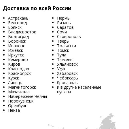
Доставка по всей России
Астрахань
Пермь
Белгород
Рязань
Брянск
Саратов
Владисвосток
Сочи
Волгоград
Ставрополь
Воронеж
Тверь
Иваново
Тольятти
Ижевск
Томск
Иркутск
Тула
Кемерово
Тюмень
Киров
Ульяновск
Краснодар
Уфа
Красноярск
Хабаровск
Курск
Чебоксары
Липецк
Ярославль
Магнитогорск
и в другие населённые
Махачкала
пункты
Набережные Челны
Новокузнецк
Оренбург
Пенза