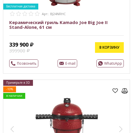
Бесплатная доставка
Арт.: BJ24NRHC
Керамический гриль Kamado Joe Big Joe II
Stand-Alone, 61 см
339 900
В КОРЗИНУ
399900
Позвонить
E-mail
WhatsApp
Примерьте в 3D
-10%
в наличии