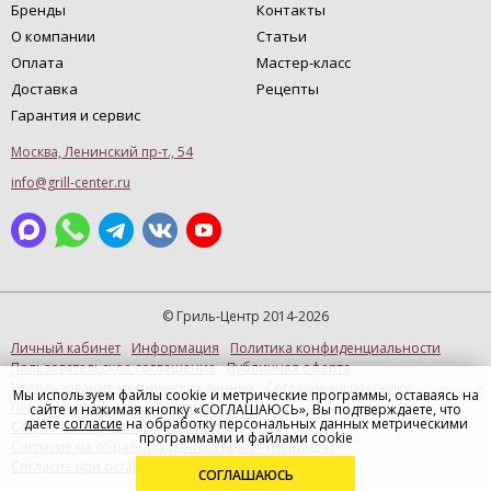
Бренды
Контакты
О компании
Статьи
Оплата
Мастер-класс
Доставка
Рецепты
Гарантия и сервис
Москва, Ленинский пр-т., 54
info@grill-center.ru
© Гриль-Центр 2014-2026
Личный кабинет
Информация
Политика конфиденциальности
Пользовательское соглашение
Публичная оферта
Использование метрических данных
Согласие на рассылку
Мы используем файлы cookie и метрические программы, оставаясь на
Персональные данные (Купить в 1 клик)
сайте и нажимая кнопку «СОГЛАШАЮСЬ», Вы подтверждаете, что
даете
согласие
на обработку персональных данных метрическими
Согласие на рекламную рассылку
программами и файлами cookie
Согласие на обработку данных при регистрации
Согласие при оставлении отзыва
СОГЛАШАЮСЬ