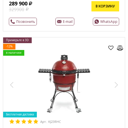
289 900
В КОРЗИНУ
329900
Позвонить
E-mail
WhatsApp
Примерьте в 3D
-12%
в наличии
Бесплатная доставка
Арт.: KJ23RHC