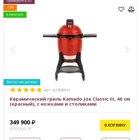
Примерьте в 3D
-13%
в наличии
Бесплатная доставка
Арт.: kj15040921
Керамический гриль Kamado Joe Classic III, 46 см
(красный), с ножками и столиками
349 900
В КОРЗИНУ
399900