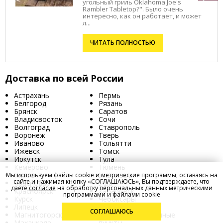
угольный гриль Oklahoma Joe's
Rambler Tabletop?". Было очень
интересно, как он работает, и может
л...
ЧИТАТЬ ПОЛНОСТЬЮ
Доставка по всей России
Астрахань
Пермь
Белгород
Рязань
Брянск
Саратов
Владисвосток
Сочи
Волгоград
Ставрополь
Воронеж
Тверь
Иваново
Тольятти
Ижевск
Томск
Иркутск
Тула
Кемерово
Тюмень
Киров
Ульяновск
Мы используем файлы cookie и метрические программы, оставаясь на
сайте и нажимая кнопку «СОГЛАШАЮСЬ», Вы подтверждаете, что
Краснодар
Уфа
даете
согласие
на обработку персональных данных метрическими
Красноярск
Хабаровск
программами и файлами cookie
Курск
Чебоксары
Липецк
Ярославль
СОГЛАШАЮСЬ
Магнитогорск
и в другие населённые
Махачкала
пункты