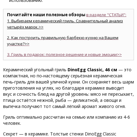
использованию.
Почитайте наши полезные обзоры
в разделе "СТАТЬИ":
1. Выбираем керамический гриль. Сравнительный анализ
четырёх марок.>>
2. Как построить правильную барбекю-кухню на Вашем
участке?>>
3. Гриль в подарок: полезное решение и новые эмоции>>
Керамический угольный гриль
DinoEgg Classic, 46 см
— это
компактная, но по‑настоящему серьёзная керамическая
печь‑гриль для вашей уличной кухни. Он сохраняет весь шарм
приготовления на углях, но благодаря керамике выводит
вкус и сочность блюд на другой уровень: мясо не пересыхает,
птица остаётся нежной, рыба — деликатной, а овощи и
выпечка получают тот самый лёгкий аромат живого огня.
Гриль оптимально рассчитан на семью или компанию из 4-6
человек.
Секрет — в керамике. Толстые стенки DinoEgg Classic