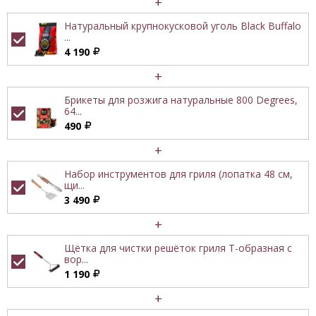
+
Натуральный крупнокусковой уголь Black Buffalo
...
4 190
+
Брикеты для розжига натуральные 800 Degrees,
64...
490
+
Набор инструментов для гриля (лопатка 48 см,
щи...
3 490
+
Щётка для чистки решёток гриля Т-образная с
вор...
1 190
+