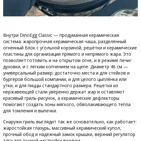
Внутри DinoEgg Classic — продуманная керамическая
система: жаропрочная керамическая чаша, разделённый
огненный блок с угольной корзиной, решётки и керамические
пластины для организации прямого и непрямого жара. Это
позволяет готовить и на открытом огне, и в режиме печи/
духовки, и с лёгким копчением на щепе. Диаметр 46 см —
универсальный размер: достаточно места и для стейков и
бургеров большой компании, и для целого цыплёнка или
утки, и для пиццы стандартного размера. Решётки из
нержавеющей стали уверенно держат жар и оставляют
красивый гриль‑рисунок, а керамические дефлекторы
помогают создать зоны мягкого, обволакивающего тепла
для томления и выпечки.
Снаружи гриль выглядит так же основательно, как работает:
жаростойкая глазурь, массивный керамический купол,
прочный обод и надёжный замок крышки, верхний регулятор
тяги для точной настройки воздуха.