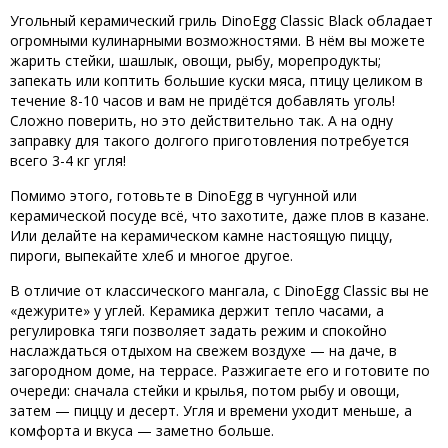
У
гольный керамический гриль
DinoEgg Classic Black обладает
огромными кулинарными возможностями. В нём вы можете
жарить стейки, шашлык, овощи, рыбу, морепродукты;
запекать или коптить большие куски мяса, птицу целиком в
течение 8-10 часов и вам не придётся добавлять уголь!
Сложно поверить, но это действительно так. А на одну
заправку для такого долгого приготовления потребуется
всего 3-4 кг угля!
Помимо этого, готовьте в DinoEgg в чугунной или
керамической посуде всё, что захотите, даже плов в казане.
Или делайте на керамическом камне настоящую пиццу,
пироги, выпекайте хлеб и многое другое.
В отличие от классического мангала, с DinoEgg Classic вы не
«дежурите» у углей. Керамика держит тепло часами, а
регулировка тяги позволяет задать режим и спокойно
наслаждаться отдыхом на свежем воздухе — на даче, в
загородном доме, на террасе. Разжигаете его и готовите по
очереди: сначала стейки и крылья, потом рыбу и овощи,
затем — пиццу и десерт. Угля и времени уходит меньше, а
комфорта и вкуса — заметно больше.