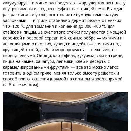
аккумулируют и мягко распределяют жар, удерживают влагу
внутри камеры и создают эффект настоящей печи. Вы один
раз разжигаете уголь, выставляете нужную температуру
заслонками — и гриль стабильно держит режим от низких
110–120 °C для томления и копчения до 300–400 °C для
стейков и пиццы. За счёт этого стейки получаются с мощной
корочкой и розовой серединой, свиные рёбра — мягкими и
«отходящими от кости», курица и индейка — сочными под
хрустящей кожей, рыба и морепродукты — нежными, не
пересушенными. Овощи, картофель, кукуруза, сыр на гриле,
пицца на камне, хачапури, лепёшки, хлеб и десерты с
карамелизированными фруктами — всё это можно легко
готовить в одном гриле, меняя только высоту решёток и
способ приготовления (прямой на сильном жаре/непрямой
на более мягком).