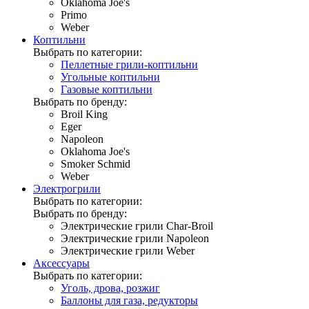
Oklahoma Joe's
Primo
Weber
Коптильни
Выбрать по категории:
Пеллетные грили-коптильни
Угольные коптильни
Газовые коптильни
Выбрать по бренду:
Broil King
Eger
Napoleon
Oklahoma Joe's
Smoker Schmid
Weber
Электрогрили
Выбрать по категории:
Выбрать по бренду:
Электрические грили Char-Broil
Электрические грили Napoleon
Электрические грили Weber
Аксессуары
Выбрать по категории:
Уголь, дрова, розжиг
Баллоны для газа, редукторы