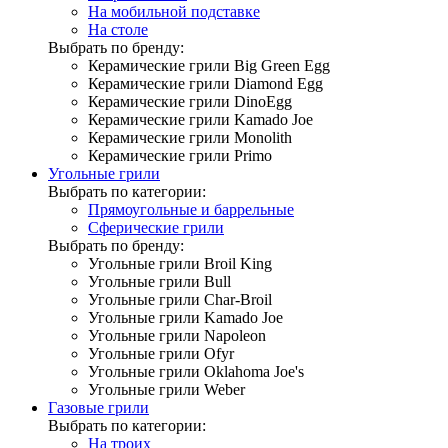
На мобильной подставке
На столе
Выбрать по бренду:
Керамические грили Big Green Egg
Керамические грили Diamond Egg
Керамические грили DinoEgg
Керамические грили Kamado Joe
Керамические грили Monolith
Керамические грили Primo
Угольные грили
Выбрать по категории:
Прямоугольные и баррельные
Сферические грили
Выбрать по бренду:
Угольные грили Broil King
Угольные грили Bull
Угольные грили Char-Broil
Угольные грили Kamado Joe
Угольные грили Napoleon
Угольные грили Ofyr
Угольные грили Oklahoma Joe's
Угольные грили Weber
Газовые грили
Выбрать по категории:
На троих