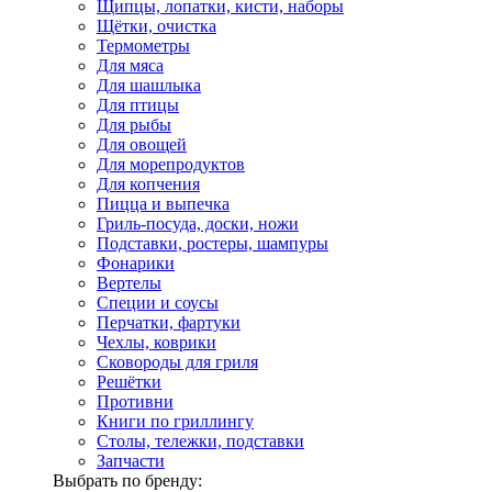
Щипцы, лопатки, кисти, наборы
Щётки, очистка
Термометры
Для мяса
Для шашлыка
Для птицы
Для рыбы
Для овощей
Для морепродуктов
Для копчения
Пицца и выпечка
Гриль-посуда, доски, ножи
Подставки, ростеры, шампуры
Фонарики
Вертелы
Специи и соусы
Перчатки, фартуки
Чехлы, коврики
Сковороды для гриля
Решётки
Противни
Книги по гриллингу
Столы, тележки, подставки
Запчасти
Выбрать по бренду: