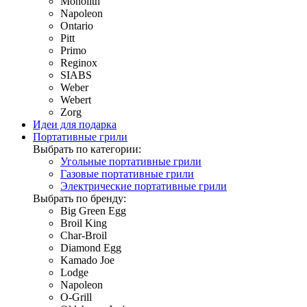
Monolith
Napoleon
Ontario
Pitt
Primo
Reginox
SIABS
Weber
Webert
Zorg
Идеи для подарка
Портативные грили
Выбрать по категории:
Угольные портативные грили
Газовые портативные грили
Электрические портативные грили
Выбрать по бренду:
Big Green Egg
Broil King
Char-Broil
Diamond Egg
Kamado Joe
Lodge
Napoleon
O-Grill