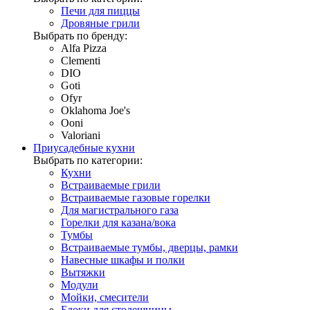
Печи для пиццы
Дровяные грили
Выбрать по бренду:
Alfa Pizza
Clementi
DIO
Goti
Ofyr
Oklahoma Joe's
Ooni
Valoriani
Приусадебные кухни
Выбрать по категории:
Кухни
Встраиваемые грили
Встраиваемые газовые горелки
Для магистрального газа
Горелки для казана/вока
Тумбы
Встраиваемые тумбы, дверцы, рамки
Навесные шкафы и полки
Вытяжки
Модули
Мойки, смесители
Блоки для столешницы