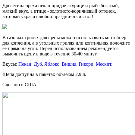
Древесина ореха пекан придает курице и рыбе богатый,
мягкий вкус, а птице - золотисто-коричневый оттенок,
который украсит любой праздничный стол!
В газовых грилях для щепы можно использовать контейнер
для копчения, а в угольных грилях или коптильнях положите
её прямо на угли. Перед использованием рекомендуется
вымочить щепу в воде в течение 30-40 минут.
Вкусы:
Пекан
,
Дуб
,
Яблоко
,
Вишня
,
Гикори
,
Мескит
.
Щепа доступна в пакетах объёмом 2.9 л.
Сделано в США.