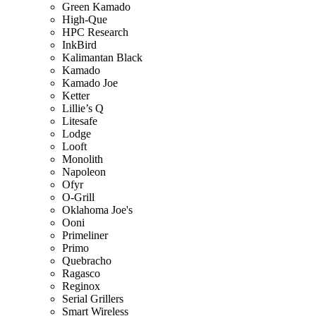
Green Kamado
High-Que
HPC Research
InkBird
Kalimantan Black
Kamado
Kamado Joe
Ketter
Lillie’s Q
Litesafe
Lodge
Looft
Monolith
Napoleon
Ofyr
O-Grill
Oklahoma Joe's
Ooni
Primeliner
Primo
Quebracho
Ragasco
Reginox
Serial Grillers
Smart Wireless