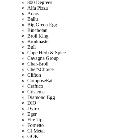
800 Degrees
Alfa Pizza
Arcos
Ballu
Big Green Egg
Binchotan
Broil King
Broilmaster
Bull
Cape Herb & Spice
Cavagna Group
Char-Broil
Chef'sChoice
Clifton
ComposeEat
Craftico
Cristema
Diamond Egg
DIO
Dyrex
Eger
Fire Up
Fornetto
Gi Metal
GOK