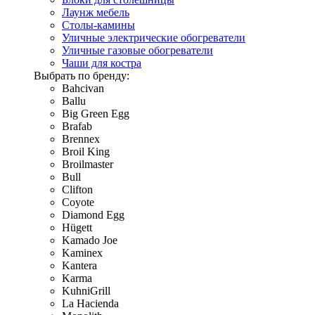
Лаунж мебель
Столы-камины
Уличные электрические обогреватели
Уличные газовые обогреватели
Чаши для костра
Выбрать по бренду:
Bahcivan
Ballu
Big Green Egg
Brafab
Brennex
Broil King
Broilmaster
Bull
Clifton
Coyote
Diamond Egg
Hügett
Kamado Joe
Kaminex
Kantera
Karma
KuhniGrill
La Hacienda