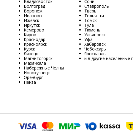
Владисвосток
Сочи
Волгоград
Ставрополь
Воронеж
Тверь
Иваново
Тольятти
Ижевск
Томск
Иркутск
Тула
Кемерово
Тюмень
Киров
Ульяновск
Краснодар
Уфа
Красноярск
Хабаровск
Курск
Чебоксары
Липецк
Ярославль
Магнитогорск
и в другие населённые 
Махачкала
Набережные Челны
Новокузнецк
Оренбург
Пенза