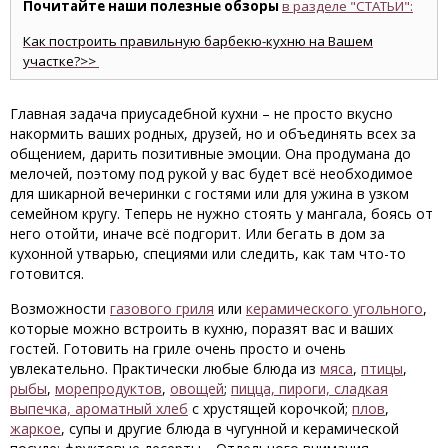
Почитайте наши полезные обзоры
в разделе "СТАТЬИ":
Как построить правильную барбекю-кухню на Вашем
участке?>>
Главная задача приусадебной кухни – не просто вкусно
накормить ваших родных, друзей, но и объединять всех за
общением, дарить позитивные эмоции. Она продумана до
мелочей, поэтому под рукой у вас будет всё необходимое
для шикарной вечеринки с гостями или для ужина в узком
семейном кругу. Теперь не нужно стоять у мангала, боясь от
него отойти, иначе всё подгорит. Или бегать в дом за
кухонной утварью, специями или следить, как там что-то
готовится.
Возможности
газового гриля
или
керамического угольного
,
которые можно встроить в кухню, поразят вас и ваших
гостей. Готовить на гриле очень просто и очень
увлекательно. Практически любые блюда из
мяса
,
птицы
,
рыбы
,
морепродуктов
,
овощей
;
пицца, пироги, сладкая
выпечка, ароматный хлеб
с хрустящей корочкой;
плов
,
жаркое
, супы и другие блюда в чугунной и керамической