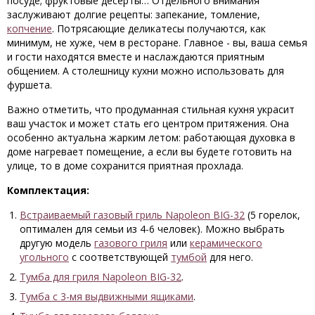
посуде; фруктовые десерты… Отдельного внимания
заслуживают долгие рецепты: запекание, томление,
копчение
. Потрясающие деликатесы получаются, как
минимум, не хуже, чем в ресторане. Главное - вы, ваша семья
и гости находятся вместе и наслаждаются приятным
общением. А столешницу кухни можно использовать для
фуршета.
Важно отметить, что продуманная стильная кухня украсит
ваш участок и может стать его центром притяжения. Она
особенно актуальна жарким летом: работающая духовка в
доме нагревает помещение, а если вы будете готовить на
улице, то в доме сохранится приятная прохлада.
Комплектация:
Встраиваемый газовый гриль Napoleon BIG-32
(5 горелок,
оптимален для семьи из 4-6 человек). Можно выбрать
другую модель
газового гриля
или
керамического
угольного
с соответствующей
тумбой
для него.
Тумба для гриля Napoleon BIG-32
.
Тумба с 3-мя выдвижными ящиками
.