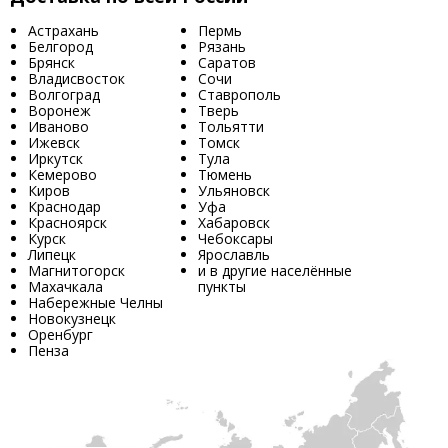
Астрахань
Пермь
Белгород
Рязань
Брянск
Саратов
Владисвосток
Сочи
Волгоград
Ставрополь
Воронеж
Тверь
Иваново
Тольятти
Ижевск
Томск
Иркутск
Тула
Кемерово
Тюмень
Киров
Ульяновск
Краснодар
Уфа
Красноярск
Хабаровск
Курск
Чебоксары
Липецк
Ярославль
Магнитогорск
и в другие населённые
Махачкала
пункты
Набережные Челны
Новокузнецк
Оренбург
Пенза