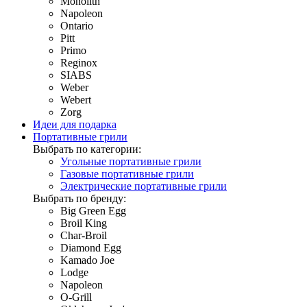
Monolith
Napoleon
Ontario
Pitt
Primo
Reginox
SIABS
Weber
Webert
Zorg
Идеи для подарка
Портативные грили
Выбрать по категории:
Угольные портативные грили
Газовые портативные грили
Электрические портативные грили
Выбрать по бренду:
Big Green Egg
Broil King
Char-Broil
Diamond Egg
Kamado Joe
Lodge
Napoleon
O-Grill