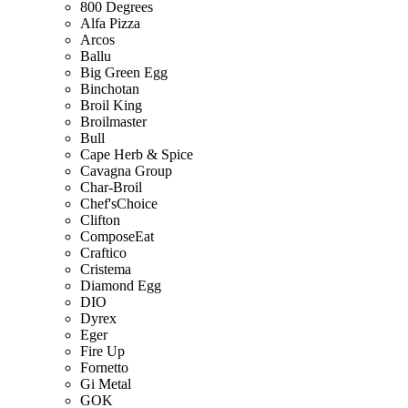
800 Degrees
Alfa Pizza
Arcos
Ballu
Big Green Egg
Binchotan
Broil King
Broilmaster
Bull
Cape Herb & Spice
Cavagna Group
Char-Broil
Chef'sChoice
Clifton
ComposeEat
Craftico
Cristema
Diamond Egg
DIO
Dyrex
Eger
Fire Up
Fornetto
Gi Metal
GOK