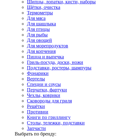
Щипцы, лопатки, кисти, наборы
Щётки, очистка
Термометры
Для мяса
Для шашлыка
Для птицы
Для рыбы
Для овощей
Для морепродуктов
Для копчения
Пицца и выпечка
Гриль-посуда, доски, ножи
Подставки, ростеры, шампуры
Фонарики
Вертелы
Специи и соусы
Перчатки, фартуки
Чехлы, коврики
Сковороды для гриля
Решётки
Противни
Книги по гриллингу
Столы, тележки, подставки
Запчасти
Выбрать по бренду: