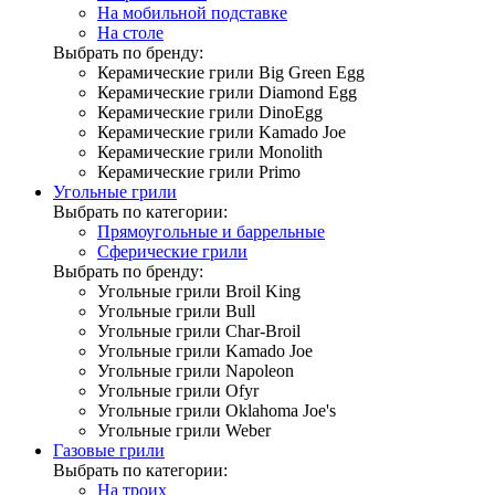
На мобильной подставке
На столе
Выбрать по бренду:
Керамические грили Big Green Egg
Керамические грили Diamond Egg
Керамические грили DinoEgg
Керамические грили Kamado Joe
Керамические грили Monolith
Керамические грили Primo
Угольные грили
Выбрать по категории:
Прямоугольные и баррельные
Сферические грили
Выбрать по бренду:
Угольные грили Broil King
Угольные грили Bull
Угольные грили Char-Broil
Угольные грили Kamado Joe
Угольные грили Napoleon
Угольные грили Ofyr
Угольные грили Oklahoma Joe's
Угольные грили Weber
Газовые грили
Выбрать по категории:
На троих