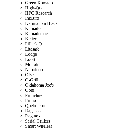
Green Kamado
High-Que
HPC Research
InkBird
Kalimantan Black
Kamado
Kamado Joe
Ketter
Lillie’s Q
Litesafe
Lodge
Looft
Monolith
Napoleon
Ofyr
O-Grill
Oklahoma Joe's
Ooni
Primeliner
Primo
Quebracho
Ragasco
Reginox
Serial Grillers
Smart Wireless