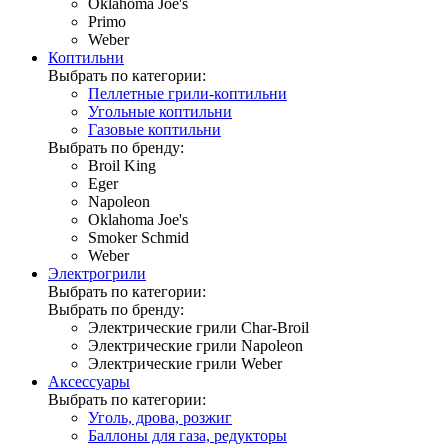
Oklahoma Joe's
Primo
Weber
Коптильни
Выбрать по категории:
Пеллетные грили-коптильни
Угольные коптильни
Газовые коптильни
Выбрать по бренду:
Broil King
Eger
Napoleon
Oklahoma Joe's
Smoker Schmid
Weber
Электрогрили
Выбрать по категории:
Выбрать по бренду:
Электрические грили Char-Broil
Электрические грили Napoleon
Электрические грили Weber
Аксессуары
Выбрать по категории:
Уголь, дрова, розжиг
Баллоны для газа, редукторы