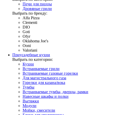
Печи для пиццы
Дровяные грили
Выбрать по бренду:
Alfa Pizza
Clementi
DIO
Goti
Ofyr
Oklahoma Joe's
Ooni
Valoriani
Приусадебные кухни
Выбрать по категории:
Кухни
Встраиваемые грили
Встраиваемые газовые горелки
Для магистрального газа
Горелки для казана/вока
Тумбы
Встраиваемые тумбы, дверцы, рамки
Навесные шкафы и полки
Вытяжки
Модули
Мойки, смесители
Блоки для столешницы