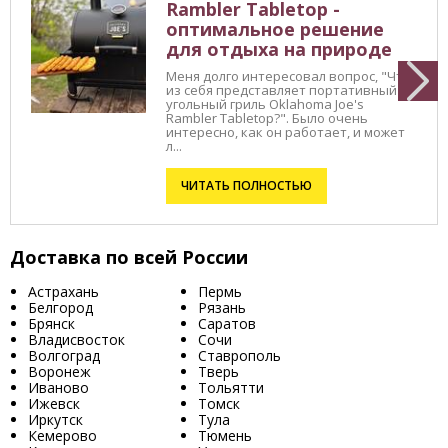
Rambler Tabletop -
оптимальное решение
для отдыха на природе
Меня долго интересовал вопрос, "Что
из себя представляет портативный
угольный гриль Oklahoma Joe's
Rambler Tabletop?". Было очень
интересно, как он работает, и может
л...
ЧИТАТЬ ПОЛНОСТЬЮ
Доставка по всей России
Астрахань
Пермь
Белгород
Рязань
Брянск
Саратов
Владисвосток
Сочи
Волгоград
Ставрополь
Воронеж
Тверь
Иваново
Тольятти
Ижевск
Томск
Иркутск
Тула
Кемерово
Тюмень