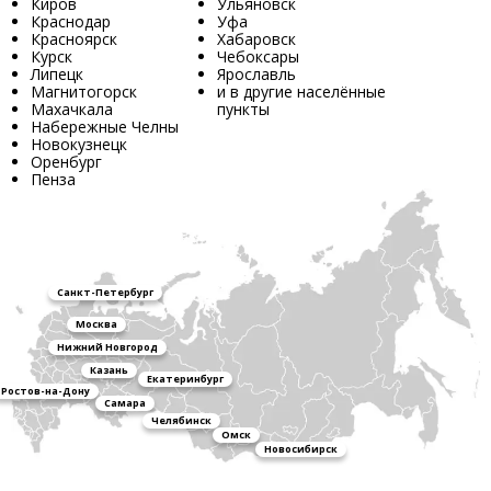
Киров
Ульяновск
Краснодар
Уфа
Красноярск
Хабаровск
Курск
Чебоксары
Липецк
Ярославль
Магнитогорск
и в другие населённые
Махачкала
пункты
Набережные Челны
Новокузнецк
Оренбург
Пенза
Санкт-Петербург
Москва
Нижний Новгород
Казань
Екатеринбург
Ростов-на-Дону
Самара
Челябинск
Омск
Новосибирск