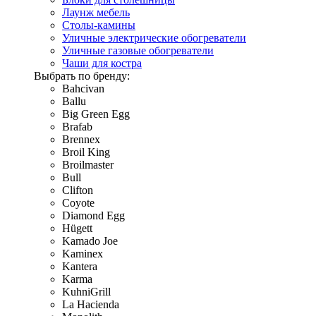
Лаунж мебель
Столы-камины
Уличные электрические обогреватели
Уличные газовые обогреватели
Чаши для костра
Выбрать по бренду:
Bahcivan
Ballu
Big Green Egg
Brafab
Brennex
Broil King
Broilmaster
Bull
Clifton
Coyote
Diamond Egg
Hügett
Kamado Joe
Kaminex
Kantera
Karma
KuhniGrill
La Hacienda