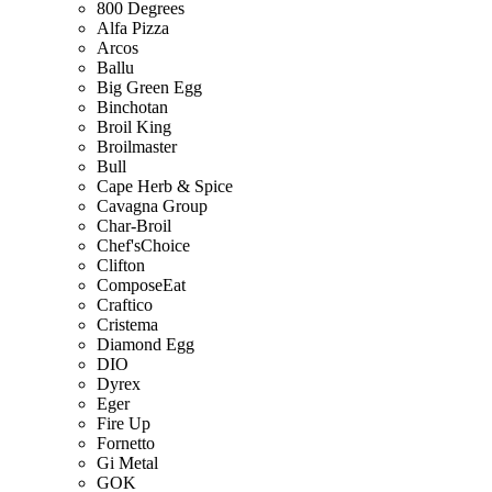
800 Degrees
Alfa Pizza
Arcos
Ballu
Big Green Egg
Binchotan
Broil King
Broilmaster
Bull
Cape Herb & Spice
Cavagna Group
Char-Broil
Chef'sChoice
Clifton
ComposeEat
Craftico
Cristema
Diamond Egg
DIO
Dyrex
Eger
Fire Up
Fornetto
Gi Metal
GOK