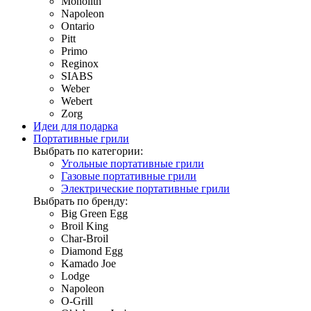
Monolith
Napoleon
Ontario
Pitt
Primo
Reginox
SIABS
Weber
Webert
Zorg
Идеи для подарка
Портативные грили
Выбрать по категории:
Угольные портативные грили
Газовые портативные грили
Электрические портативные грили
Выбрать по бренду:
Big Green Egg
Broil King
Char-Broil
Diamond Egg
Kamado Joe
Lodge
Napoleon
O-Grill