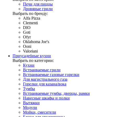
Печи для пиццы
Дровяные грили
Выбрать по бренду:
Alfa Pizza
Clementi
DIO
Goti
Ofyr
Oklahoma Joe's
Ooni
Valoriani
Приусадебные кухни
Выбрать по категории:
Кухни
Встраиваемые грили
Встраиваемые газовые горелки
Для магистрального газа
Горелки для казана/вока
Тумбы
Встраиваемые тумбы, дверцы, рамки
Навесные шкафы и полки
Вытяжки
Модули
Мойки, смесители
Блоки для столешницы