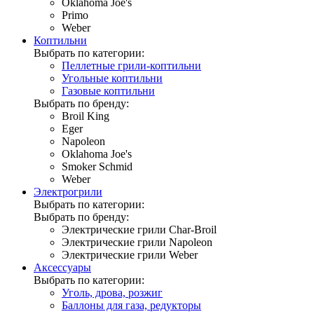
Oklahoma Joe's
Primo
Weber
Коптильни
Выбрать по категории:
Пеллетные грили-коптильни
Угольные коптильни
Газовые коптильни
Выбрать по бренду:
Broil King
Eger
Napoleon
Oklahoma Joe's
Smoker Schmid
Weber
Электрогрили
Выбрать по категории:
Выбрать по бренду:
Электрические грили Char-Broil
Электрические грили Napoleon
Электрические грили Weber
Аксессуары
Выбрать по категории:
Уголь, дрова, розжиг
Баллоны для газа, редукторы