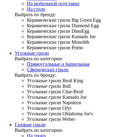
На мобильной подставке
На столе
Выбрать по бренду:
Керамические грили Big Green Egg
Керамические грили Diamond Egg
Керамические грили DinoEgg
Керамические грили Kamado Joe
Керамические грили Monolith
Керамические грили Primo
Угольные грили
Выбрать по категории:
Прямоугольные и баррельные
Сферические грили
Выбрать по бренду:
Угольные грили Broil King
Угольные грили Bull
Угольные грили Char-Broil
Угольные грили Kamado Joe
Угольные грили Napoleon
Угольные грили Ofyr
Угольные грили Oklahoma Joe's
Угольные грили Weber
Газовые грили
Выбрать по категории:
На троих