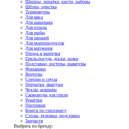
Щипцы, лопатки, кисти, наборы
Щётки, очистка
Термометры
Для мяса
Для шашлыка
Для птицы
Для рыбы
Для овощей
Для морепродуктов
Для копчения
Пицца и выпечка
Гриль-посуда, доски, ножи
Подставки, ростеры, шампуры
Фонарики
Вертелы
Специи и соусы
Перчатки, фартуки
Чехлы, коврики
Сковороды для гриля
Решётки
Противни
Книги по гриллингу
Столы, тележки, подставки
Запчасти
Выбрать по бренду: