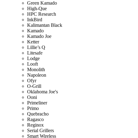
Green Kamado
High-Que
HPC Research
InkBird
Kalimantan Black
Kamado
Kamado Joe
Ketter
Lillie’s Q
Litesafe
Lodge
Looft
Monolith
Napoleon
Ofyr
O-Grill
Oklahoma Joe's
Ooni
Primeliner
Primo
Quebracho
Ragasco
Reginox
Serial Grillers
Smart Wireless