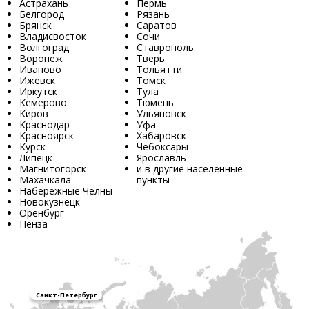
Астрахань
Пермь
Белгород
Рязань
Брянск
Саратов
Владисвосток
Сочи
Волгоград
Ставрополь
Воронеж
Тверь
Иваново
Тольятти
Ижевск
Томск
Иркутск
Тула
Кемерово
Тюмень
Киров
Ульяновск
Краснодар
Уфа
Красноярск
Хабаровск
Курск
Чебоксары
Липецк
Ярославль
Магнитогорск
и в другие населённые
Махачкала
пункты
Набережные Челны
Новокузнецк
Оренбург
Пенза
Санкт-Петербург