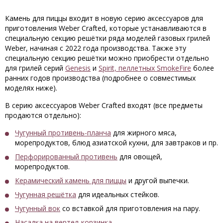
Камень для пиццы входит в новую серию аксессуаров для
приготовления Weber Crafted, которые устанавливаются в
специальную секцию решётки ряда моделей газовых грилей
Weber, начиная с 2022 года производства. Также эту
специальную секцию решётки можно приобрести отдельно
для грилей серий
Genesis
и
Spirit, пеллетных SmokeFire
более
ранних годов производства (подробнее о совместимых
моделях ниже).
В серию аксессуаров Weber Crafted входят (все предметы
продаются отдельно):
Чугунный противень-планча
для жирного мяса,
морепродуктов, блюд азиатской кухни, для завтраков и пр.
Перфорированный противень
для овощей,
морепродуктов.
Керамический камень для пиццы
и другой выпечки.
Чугунная решётка
для идеальных стейков.
Чугунный вок
со вставкой для приготовления на пару.
Насадка на вертел-корзинка
.