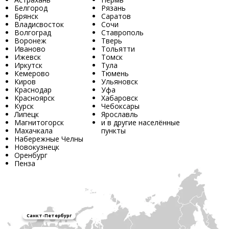
Белгород
Рязань
Брянск
Саратов
Владисвосток
Сочи
Волгоград
Ставрополь
Воронеж
Тверь
Иваново
Тольятти
Ижевск
Томск
Иркутск
Тула
Кемерово
Тюмень
Киров
Ульяновск
Краснодар
Уфа
Красноярск
Хабаровск
Курск
Чебоксары
Липецк
Ярославль
Магнитогорск
и в другие населённые
Махачкала
пункты
Набережные Челны
Новокузнецк
Оренбург
Пенза
Санкт-Петербург