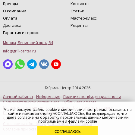
Бренды
Контакты
О компании
Статьи
Оплата
Мастер-класс
Доставка
Рецепты
Гарантия и сервис
Москва, Ленинский пр-т., 54
info@grill-center.ru
© Гриль-Центр 2014-2026
Личный кабинет
Информация
Политика конфиденциальности
Пользовательское соглашение
Публичная оферта
Использование метрических данных
Согласие на рассылку
Мы используем файлы cookie и метрические программы, оставаясь на
Персональные данные (Купить в 1 клик)
сайте и нажимая кнопку «СОГЛАШАЮСЬ», Вы подтверждаете, что
даете
согласие
на обработку персональных данных метрическими
Согласие на рекламную рассылку
программами и файлами cookie
Согласие на обработку данных при регистрации
Согласие при оставлении отзыва
СОГЛАШАЮСЬ