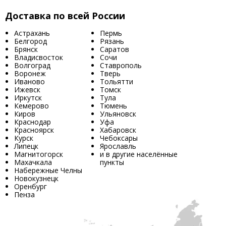
Доставка по всей России
Астрахань
Пермь
Белгород
Рязань
Брянск
Саратов
Владисвосток
Сочи
Волгоград
Ставрополь
Воронеж
Тверь
Иваново
Тольятти
Ижевск
Томск
Иркутск
Тула
Кемерово
Тюмень
Киров
Ульяновск
Краснодар
Уфа
Красноярск
Хабаровск
Курск
Чебоксары
Липецк
Ярославль
Магнитогорск
и в другие населённые
Махачкала
пункты
Набережные Челны
Новокузнецк
Оренбург
Пенза