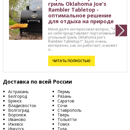
гриль Oklahoma Joe's
Rambler Tabletop -
оптимальное решение
для отдыха на природе
Меня долго интересовал вопрос, "Что
из себя представляет портативный
угольный гриль Oklahoma Joe's
Rambler Tabletop?". Было очень
интересно, как он работает, и может
л...
ЧИТАТЬ ПОЛНОСТЬЮ
Доставка по всей России
Астрахань
Пермь
Белгород
Рязань
Брянск
Саратов
Владисвосток
Сочи
Волгоград
Ставрополь
Воронеж
Тверь
Иваново
Тольятти
Ижевск
Томск
Иркутск
Тула