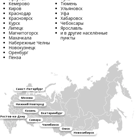
Кемерово
Тюмень
Киров
Ульяновск
Краснодар
Уфа
Красноярск
Хабаровск
Курск
Чебоксары
Липецк
Ярославль
Магнитогорск
и в другие населённые
Махачкала
пункты
Набережные Челны
Новокузнецк
Оренбург
Пенза
Санкт-Петербург
Москва
Нижний Новгород
Казань
Екатеринбург
Ростов-на-Дону
Самара
Челябинск
Омск
Новосибирск