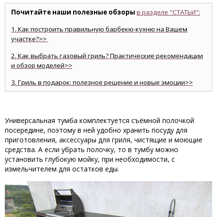
Почитайте наши полезные обзоры
в разделе "СТАТЬИ":
1. Как построить правильную барбекю-кухню на Вашем
участке?>>
2. Как выбрать газовый гриль? Практические рекомендации
и обзор моделей>>
3. Гриль в подарок: полезное решение и новые эмоции>>
Универсальная тумба комплектуется съёмной полочкой
посередине, поэтому в ней удобно хранить посуду для
приготовления, аксессуары для гриля, чистящие и моющие
средства. А если убрать полочку, то в тумбу можно
установить глубокую мойку, при необходимости, с
измельчителем для остатков еды.