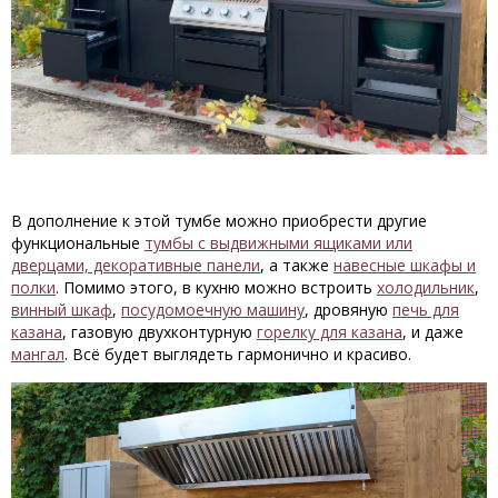
В дополнение к этой тумбе можно приобрести другие
функциональные
тумбы с выдвижными ящиками или
дверцами, декоративные панели
, а также
навесные шкафы и
полки
. Помимо этого, в кухню можно встроить
холодильник
,
винный шкаф
,
посудомоечную машину
, дровяную
печь для
казана
, газовую двухконтурную
горелку для казана
, и даже
мангал
. Всё будет выглядеть гармонично и красиво.