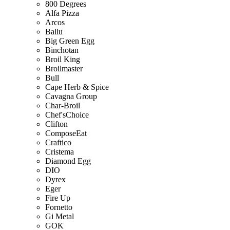
800 Degrees
Alfa Pizza
Arcos
Ballu
Big Green Egg
Binchotan
Broil King
Broilmaster
Bull
Cape Herb & Spice
Cavagna Group
Char-Broil
Chef'sChoice
Clifton
ComposeEat
Craftico
Cristema
Diamond Egg
DIO
Dyrex
Eger
Fire Up
Fornetto
Gi Metal
GOK