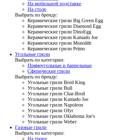
На мобильной подставке
На столе
Выбрать по бренду:
Керамические грили Big Green Egg
Керамические грили Diamond Egg
Керамические грили DinoEgg
Керамические грили Kamado Joe
Керамические грили Monolith
Керамические грили Primo
Угольные грили
Выбрать по категории:
Прямоугольные и баррельные
Сферические грили
Выбрать по бренду:
Угольные грили Broil King
Угольные грили Bull
Угольные грили Char-Broil
Угольные грили Kamado Joe
Угольные грили Napoleon
Угольные грили Ofyr
Угольные грили Oklahoma Joe's
Угольные грили Weber
Газовые грили
Выбрать по категории:
На троих