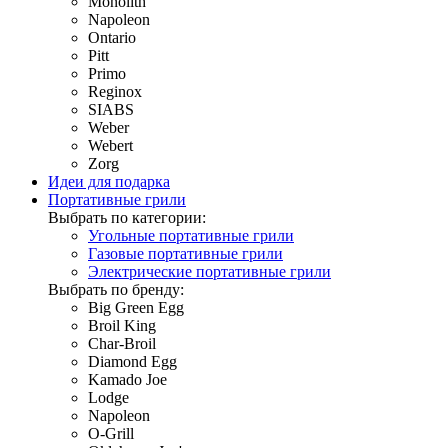
Monolith
Napoleon
Ontario
Pitt
Primo
Reginox
SIABS
Weber
Webert
Zorg
Идеи для подарка
Портативные грили
Выбрать по категории:
Угольные портативные грили
Газовые портативные грили
Электрические портативные грили
Выбрать по бренду:
Big Green Egg
Broil King
Char-Broil
Diamond Egg
Kamado Joe
Lodge
Napoleon
O-Grill