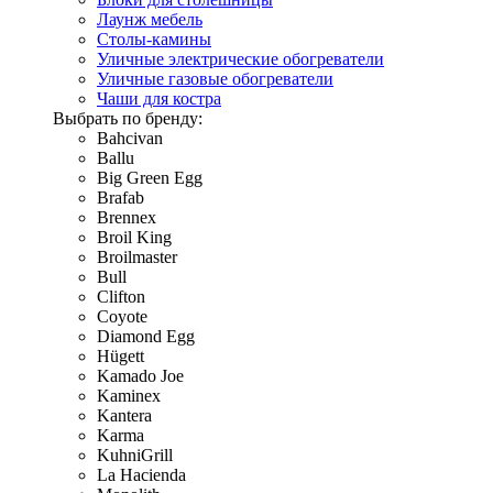
Лаунж мебель
Столы-камины
Уличные электрические обогреватели
Уличные газовые обогреватели
Чаши для костра
Выбрать по бренду:
Bahcivan
Ballu
Big Green Egg
Brafab
Brennex
Broil King
Broilmaster
Bull
Clifton
Coyote
Diamond Egg
Hügett
Kamado Joe
Kaminex
Kantera
Karma
KuhniGrill
La Hacienda