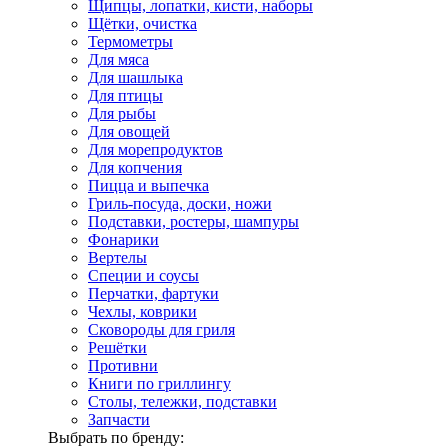
Щипцы, лопатки, кисти, наборы
Щётки, очистка
Термометры
Для мяса
Для шашлыка
Для птицы
Для рыбы
Для овощей
Для морепродуктов
Для копчения
Пицца и выпечка
Гриль-посуда, доски, ножи
Подставки, ростеры, шампуры
Фонарики
Вертелы
Специи и соусы
Перчатки, фартуки
Чехлы, коврики
Сковороды для гриля
Решётки
Противни
Книги по гриллингу
Столы, тележки, подставки
Запчасти
Выбрать по бренду: