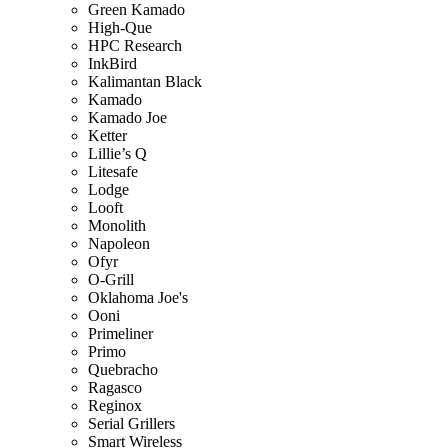
Green Kamado
High-Que
HPC Research
InkBird
Kalimantan Black
Kamado
Kamado Joe
Ketter
Lillie’s Q
Litesafe
Lodge
Looft
Monolith
Napoleon
Ofyr
O-Grill
Oklahoma Joe's
Ooni
Primeliner
Primo
Quebracho
Ragasco
Reginox
Serial Grillers
Smart Wireless