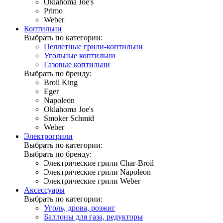
Oklahoma Joe's
Primo
Weber
Коптильни
Выбрать по категории:
Пеллетные грили-коптильни
Угольные коптильни
Газовые коптильни
Выбрать по бренду:
Broil King
Eger
Napoleon
Oklahoma Joe's
Smoker Schmid
Weber
Электрогрили
Выбрать по категории:
Выбрать по бренду:
Электрические грили Char-Broil
Электрические грили Napoleon
Электрические грили Weber
Аксессуары
Выбрать по категории:
Уголь, дрова, розжиг
Баллоны для газа, редукторы