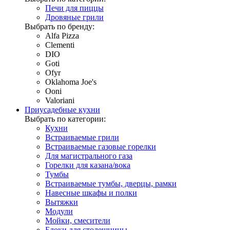
Печи для пиццы
Дровяные грили
Выбрать по бренду:
Alfa Pizza
Clementi
DIO
Goti
Ofyr
Oklahoma Joe's
Ooni
Valoriani
Приусадебные кухни
Выбрать по категории:
Кухни
Встраиваемые грили
Встраиваемые газовые горелки
Для магистрального газа
Горелки для казана/вока
Тумбы
Встраиваемые тумбы, дверцы, рамки
Навесные шкафы и полки
Вытяжки
Модули
Мойки, смесители
Блоки для столешницы