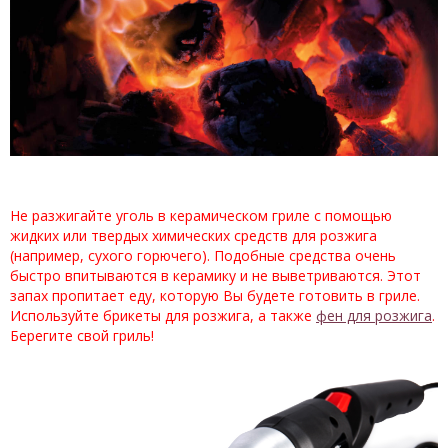
Не разжигайте уголь в керамическом гриле с помощью
жидких или твердых химических средств для розжига
(например, сухого горючего). Подобные средства очень
быстро впитываются в керамику и не выветриваются. Этот
запах пропитает еду, которую Вы будете готовить в гриле.
Используйте брикеты для розжига, а также
фен для розжига
.
Берегите свой гриль!