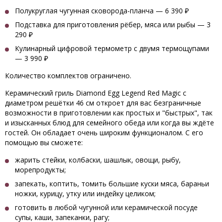
Полукруглая чугунная сковорода-планча — 6 390 ₽
Подставка для приготовления рёбер, мяса или рыбы — 3
290 ₽
Кулинарный цифровой термометр с двумя термощупами
— 3 990 ₽
Количество комплектов ограничено.
Керамический гриль Diamond Egg Legend Red Magic с
диаметром решётки 46 см откроет для вас безграничные
возможности в приготовлении как простых и "быстрых", так
и изысканных блюд для семейного обеда или когда вы ждёте
гостей. Он обладает очень широким функционалом. С его
помощью вы сможете:
жарить стейки, колбаски, шашлык, овощи, рыбу,
морепродукты;
запекать, коптить, томить большие куски мяса, бараньи
ножки, курицу, утку или индейку целиком;
готовить в любой чугунной или керамической посуде
супы, каши, запеканки, рагу;