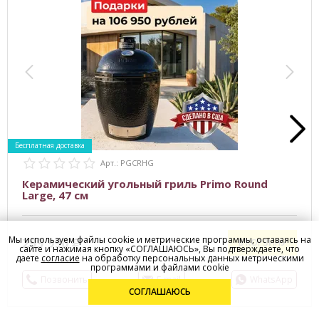
Бесплатная доставка
Арт.: PGCRHG
Керамический угольный гриль Primo Round
Large, 47 см
Мы используем файлы cookie и метрические программы, оставаясь на
299 990
В КОРЗИНУ
сайте и нажимая кнопку «СОГЛАШАЮСЬ», Вы подтверждаете, что
даете
согласие
на обработку персональных данных метрическими
программами и файлами cookie
Позвонить
E-mail
WhatsApp
СОГЛАШАЮСЬ