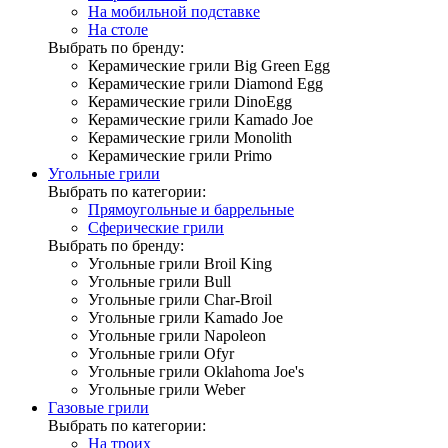
На мобильной подставке
На столе
Выбрать по бренду:
Керамические грили Big Green Egg
Керамические грили Diamond Egg
Керамические грили DinoEgg
Керамические грили Kamado Joe
Керамические грили Monolith
Керамические грили Primo
Угольные грили
Выбрать по категории:
Прямоугольные и баррельные
Сферические грили
Выбрать по бренду:
Угольные грили Broil King
Угольные грили Bull
Угольные грили Char-Broil
Угольные грили Kamado Joe
Угольные грили Napoleon
Угольные грили Ofyr
Угольные грили Oklahoma Joe's
Угольные грили Weber
Газовые грили
Выбрать по категории:
На троих