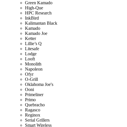
Green Kamado
High-Que
HPC Research
InkBird
Kalimantan Black
Kamado
Kamado Joe
Ketter
Lillie’s Q
Litesafe
Lodge
Looft
Monolith
Napoleon
Ofyr
O-Grill
Oklahoma Joe's
Ooni
Primeliner
Primo
Quebracho
Ragasco
Reginox
Serial Grillers
Smart Wireless