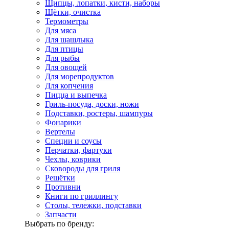
Щипцы, лопатки, кисти, наборы
Щётки, очистка
Термометры
Для мяса
Для шашлыка
Для птицы
Для рыбы
Для овощей
Для морепродуктов
Для копчения
Пицца и выпечка
Гриль-посуда, доски, ножи
Подставки, ростеры, шампуры
Фонарики
Вертелы
Специи и соусы
Перчатки, фартуки
Чехлы, коврики
Сковороды для гриля
Решётки
Противни
Книги по гриллингу
Столы, тележки, подставки
Запчасти
Выбрать по бренду: