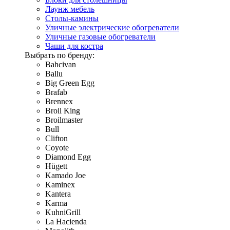
Лаунж мебель
Столы-камины
Уличные электрические обогреватели
Уличные газовые обогреватели
Чаши для костра
Выбрать по бренду:
Bahcivan
Ballu
Big Green Egg
Brafab
Brennex
Broil King
Broilmaster
Bull
Clifton
Coyote
Diamond Egg
Hügett
Kamado Joe
Kaminex
Kantera
Karma
KuhniGrill
La Hacienda