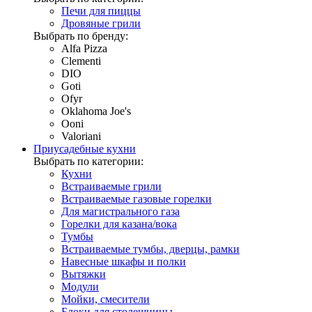
Печи для пиццы
Дровяные грили
Выбрать по бренду:
Alfa Pizza
Clementi
DIO
Goti
Ofyr
Oklahoma Joe's
Ooni
Valoriani
Приусадебные кухни
Выбрать по категории:
Кухни
Встраиваемые грили
Встраиваемые газовые горелки
Для магистрального газа
Горелки для казана/вока
Тумбы
Встраиваемые тумбы, дверцы, рамки
Навесные шкафы и полки
Вытяжки
Модули
Мойки, смесители
Блоки для столешницы