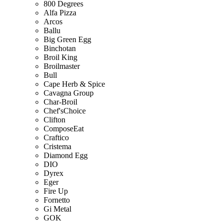
800 Degrees
Alfa Pizza
Arcos
Ballu
Big Green Egg
Binchotan
Broil King
Broilmaster
Bull
Cape Herb & Spice
Cavagna Group
Char-Broil
Chef'sChoice
Clifton
ComposeEat
Craftico
Cristema
Diamond Egg
DIO
Dyrex
Eger
Fire Up
Fornetto
Gi Metal
GOK