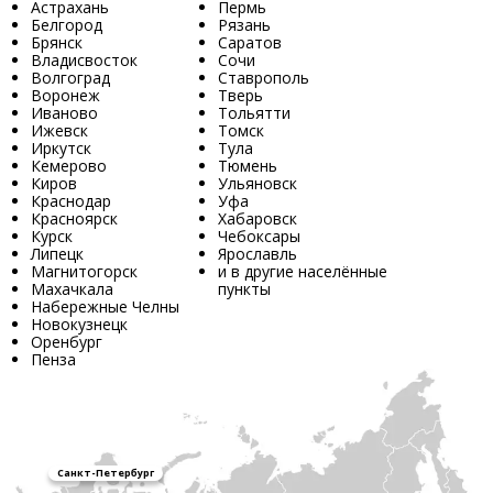
Астрахань
Пермь
Белгород
Рязань
Брянск
Саратов
Владисвосток
Сочи
Волгоград
Ставрополь
Воронеж
Тверь
Иваново
Тольятти
Ижевск
Томск
Иркутск
Тула
Кемерово
Тюмень
Киров
Ульяновск
Краснодар
Уфа
Красноярск
Хабаровск
Курск
Чебоксары
Липецк
Ярославль
Магнитогорск
и в другие населённые
Махачкала
пункты
Набережные Челны
Новокузнецк
Оренбург
Пенза
Санкт-Петербург