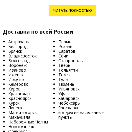
ЧИТАТЬ ПОЛНОСТЬЮ
Доставка по всей России
Астрахань
Пермь
Белгород
Рязань
Брянск
Саратов
Владисвосток
Сочи
Волгоград
Ставрополь
Воронеж
Тверь
Иваново
Тольятти
Ижевск
Томск
Иркутск
Тула
Кемерово
Тюмень
Киров
Ульяновск
Краснодар
Уфа
Красноярск
Хабаровск
Курск
Чебоксары
Липецк
Ярославль
Магнитогорск
и в другие населённые
Махачкала
пункты
Набережные Челны
Новокузнецк
Оренбург