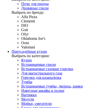
Печи для пиццы
Дровяные грили
Выбрать по бренду:
Alfa Pizza
Clementi
DIO
Goti
Ofyr
Oklahoma Joe's
Ooni
Valoriani
Приусадебные кухни
Выбрать по категории:
Кухни
Встраиваемые грили
Встраиваемые газовые горелки
Для магистрального газа
Горелки для казана/вока
Тумбы
Встраиваемые тумбы, дверцы, рамки
Навесные шкафы и полки
Вытяжки
Модули
Мойки, смесители
Блоки для столешницы