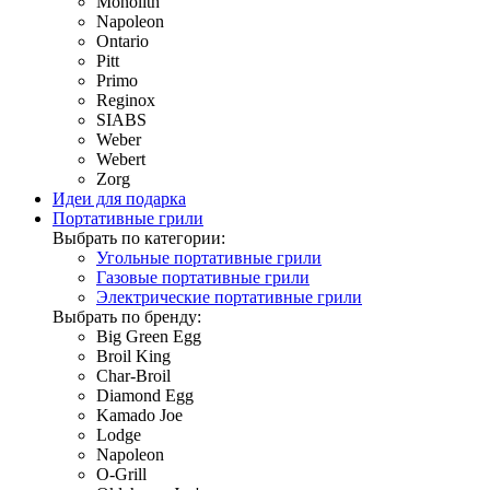
Monolith
Napoleon
Ontario
Pitt
Primo
Reginox
SIABS
Weber
Webert
Zorg
Идеи для подарка
Портативные грили
Выбрать по категории:
Угольные портативные грили
Газовые портативные грили
Электрические портативные грили
Выбрать по бренду:
Big Green Egg
Broil King
Char-Broil
Diamond Egg
Kamado Joe
Lodge
Napoleon
O-Grill