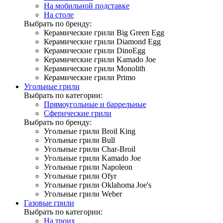
На мобильной подставке
На столе
Выбрать по бренду:
Керамические грили Big Green Egg
Керамические грили Diamond Egg
Керамические грили DinoEgg
Керамические грили Kamado Joe
Керамические грили Monolith
Керамические грили Primo
Угольные грили
Выбрать по категории:
Прямоугольные и баррельные
Сферические грили
Выбрать по бренду:
Угольные грили Broil King
Угольные грили Bull
Угольные грили Char-Broil
Угольные грили Kamado Joe
Угольные грили Napoleon
Угольные грили Ofyr
Угольные грили Oklahoma Joe's
Угольные грили Weber
Газовые грили
Выбрать по категории:
На троих