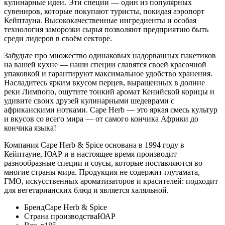
кулинарные идеи. Эти специи — один из популярных
сувениров, которые покупают туристы, покидая аэропорт
Кейптауна. Высококачественные ингредиенты и особая
технология заморозки сырья позволяют предприятию быть
среди лидеров в своём секторе.
Забудьте про множество одинаковых надорванных пакетиков
на вашей кухне — наши специи славятся своей красочной
упаковкой и гарантируют максимальное удобство хранения.
Насладитесь ярким вкусом перцев, выращенных в долине
реки Лимпопо, ощутите тонкий аромат Кенийской корицы и
удивите своих друзей кулинарными шедеврами с
африканскими нотками. Cape Herb — это яркая смесь культур
и вкусов со всего мира — от самого кончика Африки до
кончика языка!
Компания Cape Herb & Spice основана в 1994 году в
Кейптауне, ЮАР и в настоящее время производит
разнообразные специи и соусы, которые поставляются во
многие страны мира. Продукция не содержит глутамата,
ГМО, искусственных ароматизаторов и красителей: подходит
для вегетарианских блюд и является халяльной.
Бренд
Cape Herb & Spice
Страна производства
ЮАР