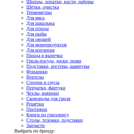
Щипцы, лопатки, кисти, наборы
Щётки, очистка
Термометры
Для мяса
Для шашлыка
Для птицы
Для рыбы
Для овощей
Для морепродуктов
Для копчения
Пицца и выпечка
Гриль-посуда, доски, ножи
Подставки, ростеры, шампуры
Фонарики
Вертелы
Специи и соусы
Перчатки, фартуки
Чехлы, коврики
Сковороды для гриля
Решётки
Противни
Книги по гриллингу
Столы, тележки, подставки
Запчасти
Выбрать по бренду: