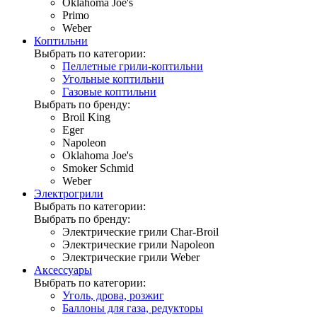
Oklahoma Joe's
Primo
Weber
Коптильни
Выбрать по категории:
Пеллетные грили-коптильни
Угольные коптильни
Газовые коптильни
Выбрать по бренду:
Broil King
Eger
Napoleon
Oklahoma Joe's
Smoker Schmid
Weber
Электрогрили
Выбрать по категории:
Выбрать по бренду:
Электрические грили Char-Broil
Электрические грили Napoleon
Электрические грили Weber
Аксессуары
Выбрать по категории:
Уголь, дрова, розжиг
Баллоны для газа, редукторы