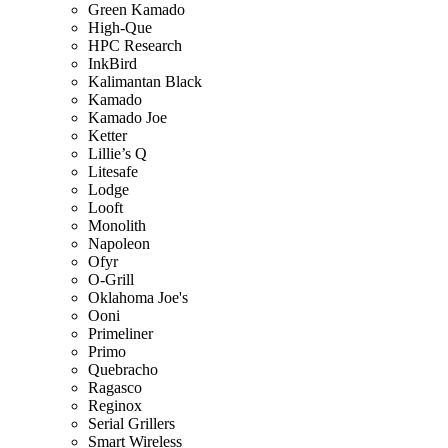
Green Kamado
High-Que
HPC Research
InkBird
Kalimantan Black
Kamado
Kamado Joe
Ketter
Lillie’s Q
Litesafe
Lodge
Looft
Monolith
Napoleon
Ofyr
O-Grill
Oklahoma Joe's
Ooni
Primeliner
Primo
Quebracho
Ragasco
Reginox
Serial Grillers
Smart Wireless