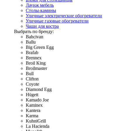
Лаунж мебель
Столы-камины
Уличные электрические обогреватели
Уличные газовые обогреватели
Чаши для костра
Выбрать по бренду:
Bahcivan
Ballu
Big Green Egg
Brafab
Brennex
Broil King
Broilmaster
Bull
Clifton
Coyote
Diamond Egg
Hügett
Kamado Joe
Kaminex
Kantera
Karma
KuhniGrill
La Hacienda