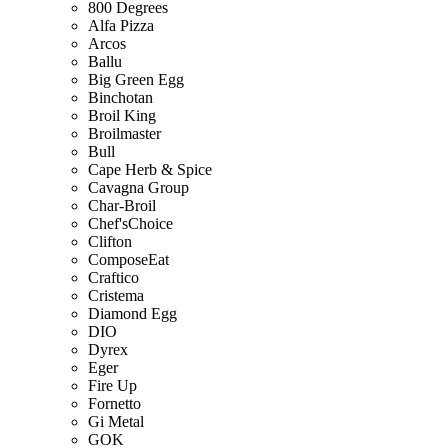
800 Degrees
Alfa Pizza
Arcos
Ballu
Big Green Egg
Binchotan
Broil King
Broilmaster
Bull
Cape Herb & Spice
Cavagna Group
Char-Broil
Chef'sChoice
Clifton
ComposeEat
Craftico
Cristema
Diamond Egg
DIO
Dyrex
Eger
Fire Up
Fornetto
Gi Metal
GOK