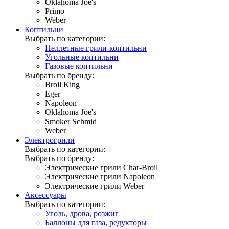
Oklahoma Joe's
Primo
Weber
Коптильни
Выбрать по категории:
Пеллетные грили-коптильни
Угольные коптильни
Газовые коптильни
Выбрать по бренду:
Broil King
Eger
Napoleon
Oklahoma Joe's
Smoker Schmid
Weber
Электрогрили
Выбрать по категории:
Выбрать по бренду:
Электрические грили Char-Broil
Электрические грили Napoleon
Электрические грили Weber
Аксессуары
Выбрать по категории:
Уголь, дрова, розжиг
Баллоны для газа, редукторы