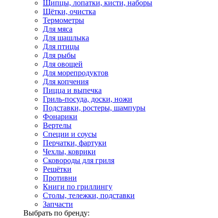
Щипцы, лопатки, кисти, наборы
Щётки, очистка
Термометры
Для мяса
Для шашлыка
Для птицы
Для рыбы
Для овощей
Для морепродуктов
Для копчения
Пицца и выпечка
Гриль-посуда, доски, ножи
Подставки, ростеры, шампуры
Фонарики
Вертелы
Специи и соусы
Перчатки, фартуки
Чехлы, коврики
Сковороды для гриля
Решётки
Противни
Книги по гриллингу
Столы, тележки, подставки
Запчасти
Выбрать по бренду: