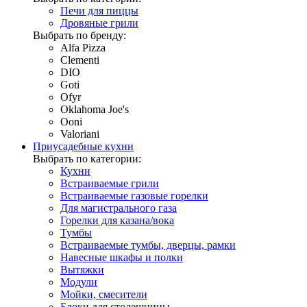
Печи для пиццы
Дровяные грили
Выбрать по бренду:
Alfa Pizza
Clementi
DIO
Goti
Ofyr
Oklahoma Joe's
Ooni
Valoriani
Приусадебные кухни
Выбрать по категории:
Кухни
Встраиваемые грили
Встраиваемые газовые горелки
Для магистрального газа
Горелки для казана/вока
Тумбы
Встраиваемые тумбы, дверцы, рамки
Навесные шкафы и полки
Вытяжки
Модули
Мойки, смесители
Блоки для столешницы