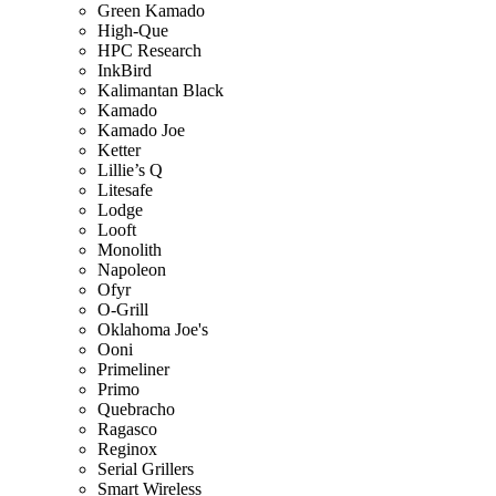
Green Kamado
High-Que
HPC Research
InkBird
Kalimantan Black
Kamado
Kamado Joe
Ketter
Lillie’s Q
Litesafe
Lodge
Looft
Monolith
Napoleon
Ofyr
O-Grill
Oklahoma Joe's
Ooni
Primeliner
Primo
Quebracho
Ragasco
Reginox
Serial Grillers
Smart Wireless