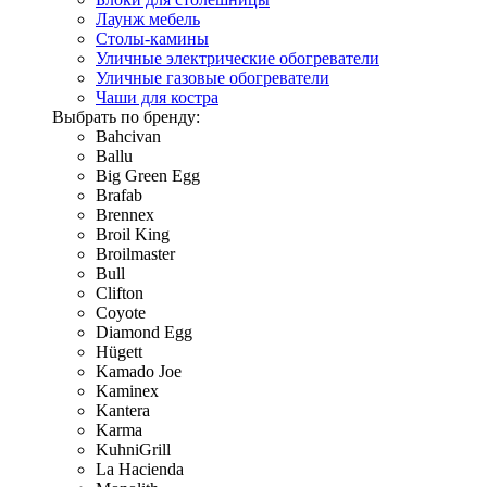
Лаунж мебель
Столы-камины
Уличные электрические обогреватели
Уличные газовые обогреватели
Чаши для костра
Выбрать по бренду:
Bahcivan
Ballu
Big Green Egg
Brafab
Brennex
Broil King
Broilmaster
Bull
Clifton
Coyote
Diamond Egg
Hügett
Kamado Joe
Kaminex
Kantera
Karma
KuhniGrill
La Hacienda