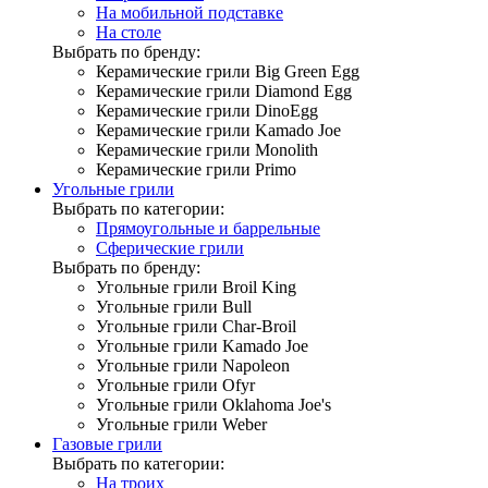
На мобильной подставке
На столе
Выбрать по бренду:
Керамические грили Big Green Egg
Керамические грили Diamond Egg
Керамические грили DinoEgg
Керамические грили Kamado Joe
Керамические грили Monolith
Керамические грили Primo
Угольные грили
Выбрать по категории:
Прямоугольные и баррельные
Сферические грили
Выбрать по бренду:
Угольные грили Broil King
Угольные грили Bull
Угольные грили Char-Broil
Угольные грили Kamado Joe
Угольные грили Napoleon
Угольные грили Ofyr
Угольные грили Oklahoma Joe's
Угольные грили Weber
Газовые грили
Выбрать по категории:
На троих