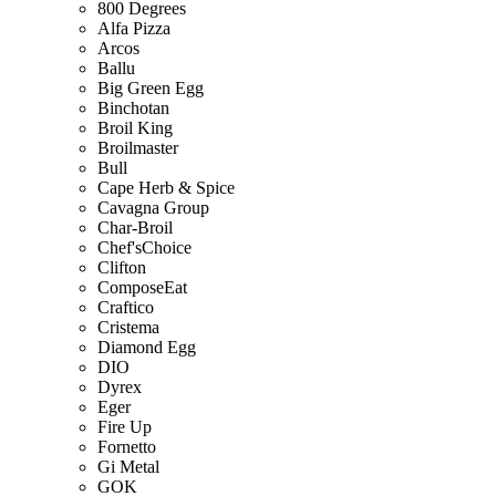
800 Degrees
Alfa Pizza
Arcos
Ballu
Big Green Egg
Binchotan
Broil King
Broilmaster
Bull
Cape Herb & Spice
Cavagna Group
Char-Broil
Chef'sChoice
Clifton
ComposeEat
Craftico
Cristema
Diamond Egg
DIO
Dyrex
Eger
Fire Up
Fornetto
Gi Metal
GOK