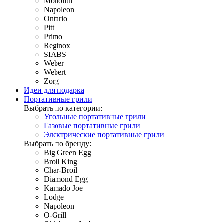
Monolith
Napoleon
Ontario
Pitt
Primo
Reginox
SIABS
Weber
Webert
Zorg
Идеи для подарка
Портативные грили
Выбрать по категории:
Угольные портативные грили
Газовые портативные грили
Электрические портативные грили
Выбрать по бренду:
Big Green Egg
Broil King
Char-Broil
Diamond Egg
Kamado Joe
Lodge
Napoleon
O-Grill