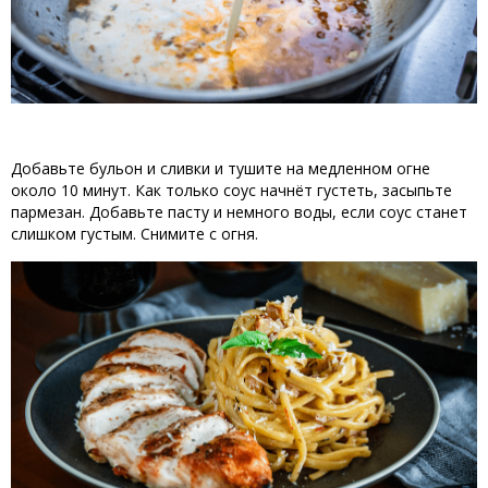
Добавьте
бульон
и
сливки
и
тушите
на
 медленном огне 
около
10
минут
.
 Как 
только
соус
начнёт
густеть
, 
засыпьте 
пармезан
.
Добавьте
пасту 
и
 немного воды
, 
если
соус
станет
слишком
густым
.
Снимите
с
огня
.