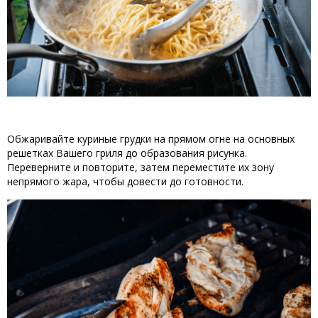
Обжаривайте
куриные
грудки
на
прямом
огне
на
основных
решетках
 В
ашего
гриля
до
 образования 
рисунка
.
Переверните
и
повторите
,
затем
переместите
их
зону 
непрямого жара
, 
чтобы
довести до готовности
.