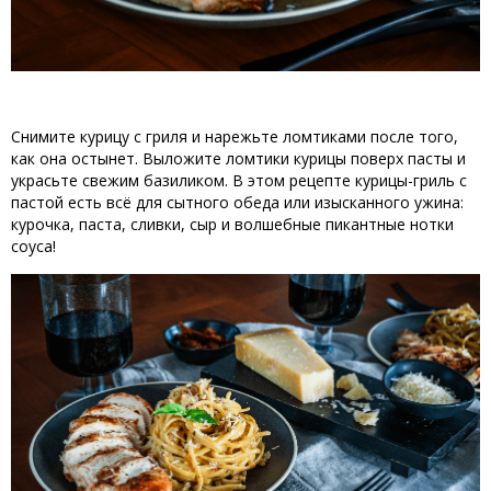
Снимите
курицу
с
гриля
и
 нарежьте 
ломтиками
после
 того, 
как она 
остынет
.
Выложите
ломтики
курицы
поверх
пасты 
и
украсьте
свежим
базиликом
.
 В 
этом
рецепте
курицы
-
гриль
с
пастой
есть
всё для сытного обеда или изысканного ужина
: 
курочка, паста, 
сливки
,
сыр
 и 
волшебные 
пикантные
 нотки 
соуса!