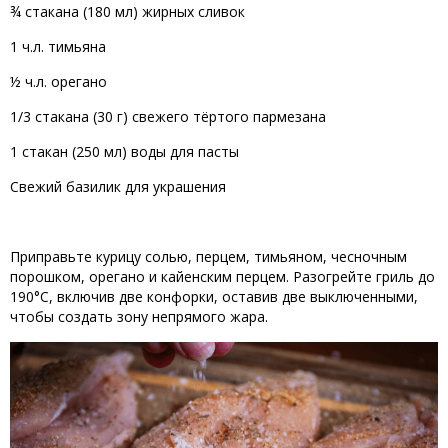
¾
стакана
(
180
мл
)
жирных
сливок
1
ч.
л.
тимьяна
½
ч.
л.
орегано
1/3
стакана
(
30
г
)
свежего
тёртого
пармезана
1
стакан
(
250
мл
)
воды
 для 
пасты
С
вежий
базилик
для
украшения
Приправьте
курицу
солью
,
перцем
,
тимьяном
,
чесночным
порошком
,
орегано
и
кайенским
 перцем
.
Разогрейте
гриль
до
190
°
C
,
 включив 
две
конфорки
,
оставив
две
выключенными
, 
чтобы
создать
зону
непрямого жара
.