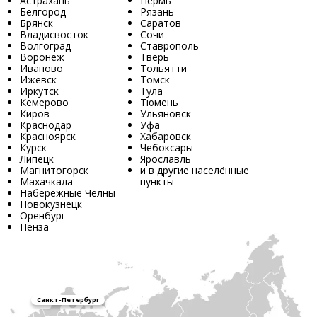
Астрахань
Пермь
Белгород
Рязань
Брянск
Саратов
Владисвосток
Сочи
Волгоград
Ставрополь
Воронеж
Тверь
Иваново
Тольятти
Ижевск
Томск
Иркутск
Тула
Кемерово
Тюмень
Киров
Ульяновск
Краснодар
Уфа
Красноярск
Хабаровск
Курск
Чебоксары
Липецк
Ярославль
Магнитогорск
и в другие населённые
Махачкала
пункты
Набережные Челны
Новокузнецк
Оренбург
Пенза
Санкт-Петербург