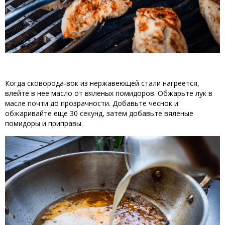
Когда
 сковорода-
вок
 из 
нержавеющей
стали
нагреется
,
влейте
в
 нее 
масло
от
вяленых
помидоров
.
Обжарьте
лук
в
масле
почти
до
прозрачности
.
Добавьте
чеснок
и
обжаривайте
еще
30
секунд
,
затем
добавьте
 вяленые 
помидоры
и
приправы
.