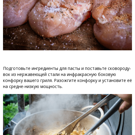
Подготовьте
ингредиенты
 для 
пасты
и
поставьте
 сковороду-
вок
 из 
нержавеющей
стали
на
инфракрасную
боковую
конфорку
вашего
гриля
.
Разожгите
конфорку
и
установите
её
на
средне
-
низкую
 мощность
.