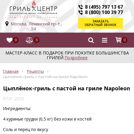
8 (495) 797 13 67
8 (800) 100 39 77
ЗАКАЗАТЬ
Москва, Ленинский пр-т.,
ОБРАТНЫЙ ЗВОНОК
54
0
0
0
МАСТЕР-КЛАСС В ПОДАРОК ПРИ ПОКУПКЕ БОЛЬШИНСТВА
ГРИЛЕЙ
Подробнее
Главная
Рецепты
Цыплёнок-гриль с пастой на гриле Napoleon
Цыплёнок-гриль с пастой на гриле Napoleon
07.01.2025
Ингредиенты:
4
куриные
грудки
(
0,5
кг
)
 без кожи и костей 
Соль
и
перец
по
вкусу