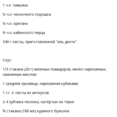
1
ч.
л.
тимьяна
½
ч.
л.
чесночного
порошка
½
ч.
л.
орегано
½
ч.
л.
кайенского
 перца 
340
г
 п
асты
,
приготовленной
 "
аль
денте"
Соус
:
1/3
стакана
(
20
г
)
вяленых
помидоров
,
мелко
 нарезанных
,
смазанных 
маслом
1
средняя
луковица
,
 нарезанная 
кубиками
1
ст.
л.
пасты
 из 
анчоусов
2-4
зубчика
чеснока
,
 натёртых на 
тёрке
¾
стакана
(
180
мл
)
куриного
бульона