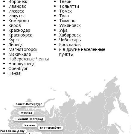
Воронеж
Тверь
Иваново
Тольятти
Ижевск
Томск
Иркутск
Тула
Кемерово
Тюмень
Киров
Ульяновск
Краснодар
Уфа
Красноярск
Хабаровск
Курск
Чебоксары
Липецк
Ярославль
Магнитогорск
и в другие населённые
Махачкала
пункты
Набережные Челны
Новокузнецк
Оренбург
Пенза
Санкт-Петербург
Москва
Нижний Новгород
Казань
Екатеринбург
Ростов-на-Дону