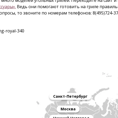
 много моделей угольных грилей. Переходите на сайт и
ссуары».
Ведь они помогают готовить на гриле правильн
 вопросы, то звоните по номерам телефонов: 8(495)724-3
ing-royal-340
Санкт-Петербург
Москва