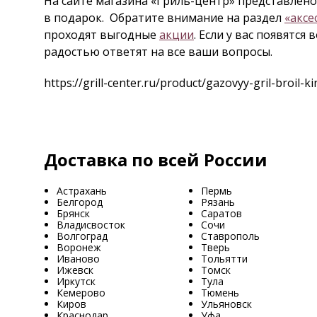
На сайте магазина «Гриль-центр» представлено
в подарок. Обратите внимание на раздел
«аксе
проходят выгодные
акции
. Если у вас появятся
радостью ответят на все ваши вопросы.
https://grill-center.ru/product/gazovyy-gril-broil-k
Доставка по всей России
Астрахань
Пермь
Белгород
Рязань
Брянск
Саратов
Владисвосток
Сочи
Волгоград
Ставрополь
Воронеж
Тверь
Иваново
Тольятти
Ижевск
Томск
Иркутск
Тула
Кемерово
Тюмень
Киров
Ульяновск
Краснодар
Уфа