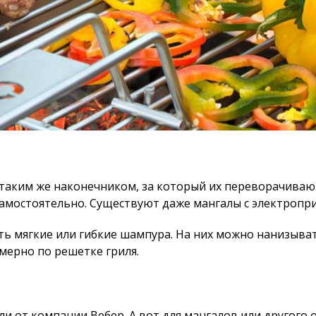
таким же наконечником, за который их переворачивают
амостоятельно. Существуют даже мангалы с электроп
ть мягкие или гибкие шампура. На них можно нанизыват
мерно по решетке гриля.
и от компании Вебер. А вот для мангалов или другого 