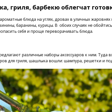
а, гриля, барбекю облегчат готов
ароматные блюда на углях, дровах в уличных жаровнях 
винины, баранины, курицы. В обоих случаях не обойтись
зопасить себя и проще переворачивать блюда.
едлагают различные наборы аксессуаров к ним. Туда 
уаров для гриля, шашлыка вошли: шампура, решетки и п