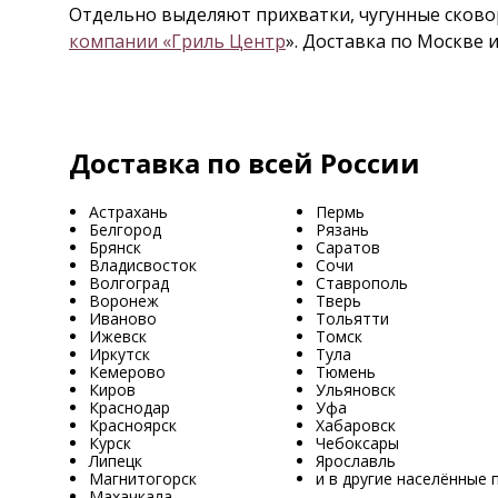
Отдельно выделяют прихватки, чугунные сковор
компании «Гриль Центр
». Доставка по Москве и
Доставка по всей России
Астрахань
Пермь
Белгород
Рязань
Брянск
Саратов
Владисвосток
Сочи
Волгоград
Ставрополь
Воронеж
Тверь
Иваново
Тольятти
Ижевск
Томск
Иркутск
Тула
Кемерово
Тюмень
Киров
Ульяновск
Краснодар
Уфа
Красноярск
Хабаровск
Курск
Чебоксары
Липецк
Ярославль
Магнитогорск
и в другие населённые 
Махачкала